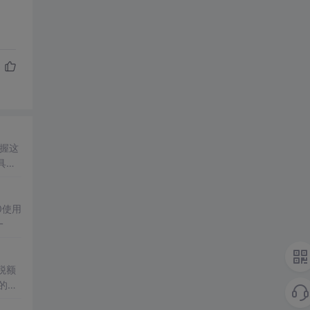
握这
具。
0使用
一
税额