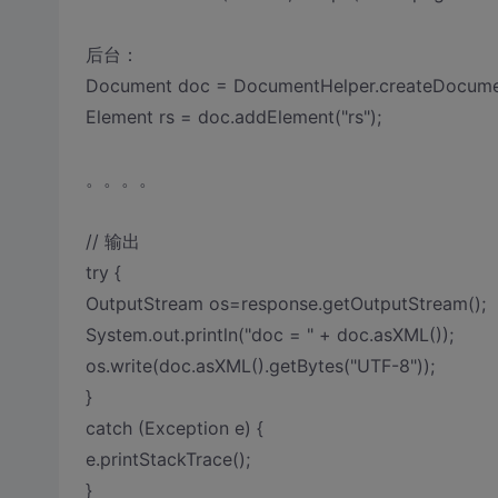
后台：
Document doc = DocumentHelper.createDocumen
Element rs = doc.addElement("rs");
。。。。
// 输出
try {
OutputStream os=response.getOutputStream();
System.out.println("doc = " + doc.asXML());
os.write(doc.asXML().getBytes("UTF-8"));
}
catch (Exception e) {
e.printStackTrace();
}