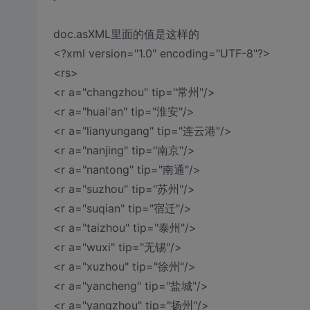
doc.asXML里面的值是这样的
<?xml version="1.0" encoding="UTF-8"?>
<rs>
<r a="changzhou" tip="常州"/>
<r a="huai'an" tip="淮安"/>
<r a="lianyungang" tip="连云港"/>
<r a="nanjing" tip="南京"/>
<r a="nantong" tip="南通"/>
<r a="suzhou" tip="苏州"/>
<r a="suqian" tip="宿迁"/>
<r a="taizhou" tip="泰州"/>
<r a="wuxi" tip="无锡"/>
<r a="xuzhou" tip="徐州"/>
<r a="yancheng" tip="盐城"/>
<r a="yangzhou" tip="扬州"/>