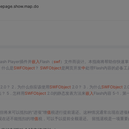
mepage.show.map.do
sh Player插件并
嵌入
Flash（
swf
）文件而设计。本指南将帮助你快速掌
方法，即使你是初学者也能轻松上手。 ## 什么是
SWF
Object
？
SWF
Object
是网页开发
中
处理Flash内容的必备工
够轻松地在网页
中
嵌入
Flash内
2.0？ 2 . 为什么你应该使用
SWF
Object
2.0？ 3 . 为什么
SWF
Object
2.
？ 5 . 怎样用
SWF
Object
2.0的静态发表方法来
嵌入
Flash内容 5-1 . 第
但将来可以抵扣的“进项”增
值
税进行提前退还。这种情况通常出现在进项
现在还不能抵扣的增
值
税，可以予以提前全额退还。 留抵退税是一项重要的税
合理利用这一政策优惠措施。 数据名称：留抵退税相关数据