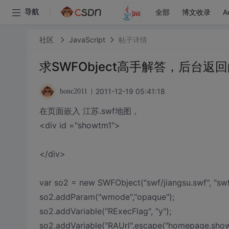
全部
博文收录
A
导航
社区
JavaScript
帖子详情
求SWFObject高手解答，后台返
2011-12-19 05:41:18
bonc2011
在页面嵌入 江苏.swf地图，
<div id ="showtm1">
</div>
var so2 = new SWFObject("swf/jiangsu.swf", "swfMap
so2.addParam("wmode","opaque");
so2.addVariable("RExecFlag", "y");
so2.addVariable("RAUrl",escape("homepage.sho