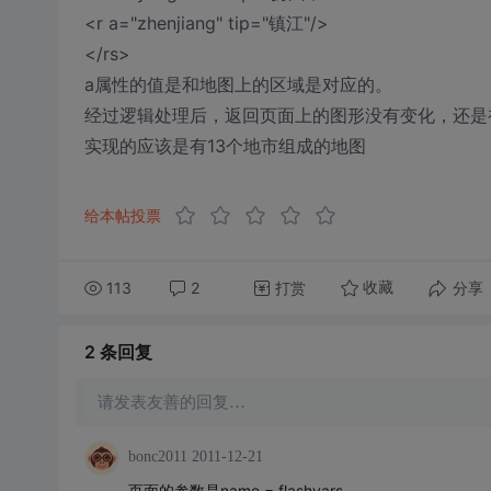
<r a="zhenjiang" tip="镇江"/>
</rs>
a属性的值是和地图上的区域是对应的。
经过逻辑处理后，返回页面上的图形没有变化，还是
实现的应该是有13个地市组成的地图
给本帖投票
113
2
打赏
分享
收藏
2 条
回复
请发表友善的回复…
bonc2011
2011-12-21
页面的参数是name = flashvars