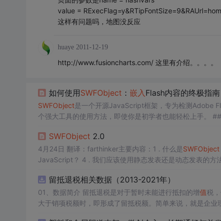
value = RExecFlag=y&RTipFontSize=9&RAUrl=ho
这样有问题吗，地图没反应
huaye
2011-12-19
http://www.fusioncharts.com/ 这里有介绍。。。。
如何使用
SWF
Object
：
嵌入
Flash内容的终极指南
SWF
Object
是一个开源JavaScript框架，专为检测Adobe Fla
个强大工具的使用
它通过简洁的API解决了跨浏览器兼容性问题，让开发者能
SWF
Object
2.0
4月24日 翻译：farthinker主要内容：1 . 什么是
SWF
Object
JavaScript？ 4 . 我们应该使用静态发表还是动态发表的方法
留抵退税相关数据（2013-2021年）
01、数据简介 留抵退税是对于暂时未能进行抵扣的增
值
税，
大于销项税额时，即形成了留抵税额。简单来说，就是企业
收政策优惠措施，旨在减轻企业税收负担、促进经济发展。企业应充分了解并