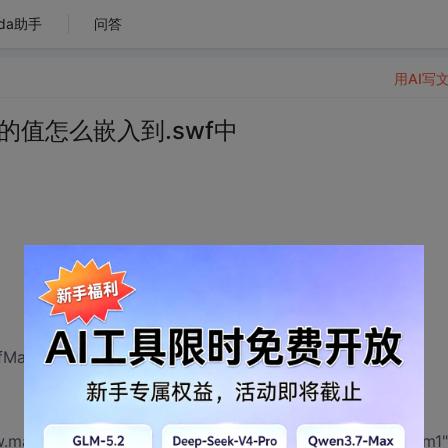
da助手
问答
用AI写
回的值怎么嵌入到.swf中
", "479", "270", "6", "#ffffff");
w.map.do?dayId=20111205");
//这里报错
so2.write("showtm1"