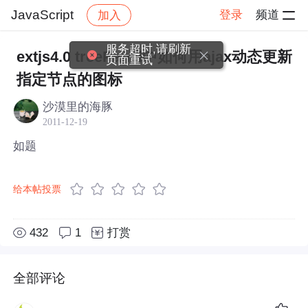
JavaScript
登录
频道
加入
帖子详情
社区
JavaScript
服务超时,请刷新
extjs4.0 treePanel中如何用ajax动态更新
页面重试
指定节点的图标
沙漠里的海豚
2011-12-19
如题
给本帖投票
432
1
打赏
全部评论