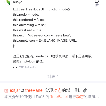
huaye
赞
Ext.tree.TreeNodeUI = function(node){
this.node = node;
this.rendered = false;
this.animating = false;
this.wasLeaf = true;
this.ecc = 'x-tree-ec-icon x-tree-elbow';
this.emptyIcon = Ext.BLANK_IMAGE_URL;
};
这是它的源码。node.getUI()获取UI后，看下是否可以
修改emptyIcon 的值。
2011-12-19
——到底了——
extjs4
.2
tree
Panel
实现
动态
的增、删、改
本文介绍如何使用 ExtJS 的
Tree
Panel
进行
动态
的增加、
删除和修改
节点
功能，包括创建表单、监听事件及通过
AJ