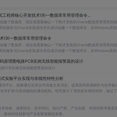
工程师核心开发技术(9)—数据库常用管理命令...
为其创建了数据库，现在就需要确认一下刚才安装的Oracle数据库管理系统
系统服务当Oracle安装成功并且成功创建一个数据库后，在Windows系统
统
中
运行
命令"services.msc"，打开Wind...
技术(9)—数据库常用管理命令
为其创建了数据库，现在就需要确认一下刚才安装的Oracle数据库管理系统
系统服务当Oracle安装成功并且成功创建一个数据库后，在Windows系统
统
中
运行
命令"services.msc"，打开Wind...
代码原理图电路PCB实例无线智能报警器的设计
电路PCB实例无线智能报警器的设计
面式实验平台实现与非线性特性分析
通信平台，能够通过化学信号传输文本消息。该系统利用酒精作为化学载
基于化学扩散与流动辅助的通信机制。研究展示了系统的非线性特性，验证
和流速对信号传播的影响，为未来宏观与微观尺度的分子通信实验提供了
在技术转移、成果转化、技术经纪、知识产权、产业创新、科技招商等垂直
中
展示分子通信的基本原理；②作为测试平台研究非线性信道建模、环境
电磁不可行场景的替代通信技术发展。; 阅读建议：此资源强调
案，推动科技创新与产业创新智能化发展。