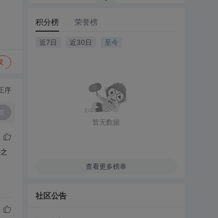
积分榜
荣誉榜
近7日
近30日
至今
复
正序
复
暂无数据
e之
查看更多榜单
社区公告