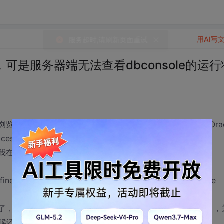
用AI写
，可是服务器端无法查看dbconsole的运行
中访问Database Control console process，那么在Orac
ess dbconsole。
acle服务器上运行命令emctl status dbconsole查看
ined. Please set ORACLE_UNQNAME to database unique
e了，那也就意味着服务器上的dbconsole服务已经起动起来了，
候还会报这样的错误信息？