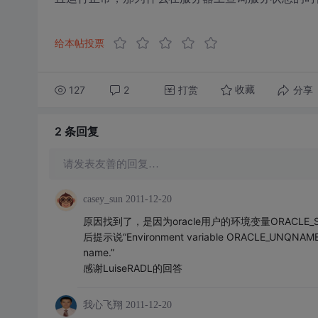
给本帖投票
127
2
打赏
分享
收藏
2 条
回复
请发表友善的回复…
casey_sun
2011-12-20
原因找到了，是因为oracle用户的环境变量ORACLE_SI
后提示说“Environment variable ORACLE_UNQNAME no
name.”
感谢LuiseRADL的回答
我心飞翔
2011-12-20