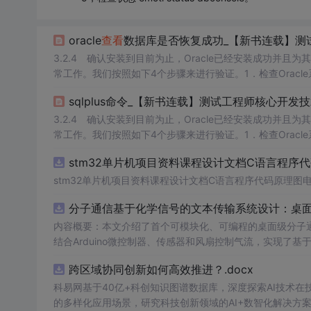
oracle
查看
数据库是否恢复成功_【新书连载】测试
3.2.4 确认安装到目前为止，Oracle已经安装成功并且
常工作。我们按照如下4个步骤来进行验证。1．检查Oracle
会注册并默认自动启动3个关键的服务。可以在Windows系
sqlplus命令_【新书连载】测试工程师核心开发
3.2.4 确认安装到目前为止，Oracle已经安装成功并且
常工作。我们按照如下4个步骤来进行验证。1．检查Oracle
会注册并默认自动启动3个关键的服务。可以在Windows系
stm32单片机项目资料课程设计文档C语言程序
stm32单片机项目资料课程设计文档C语言程序代码原理图
分子通信基于化学信号的文本传输系统设计：桌
内容概要：本文介绍了首个可模块化、可编程的桌面级分子
结合Arduino微控制器、传感器和风扇控制气流，实现了
在非理想条件下仍可实现可靠通信，并评估了不同风扇类型
跨区域协同创新如何高效推进？.docx
本、易复现的硬件平台。; 适合人群：具备电子工程、通信系统或交叉学科背景，从事纳米技术、生物通信或新型通信系统研究的科研人员
科易网基于40亿+科创知识图谱数据库，深度探索AI技术
及研究生。; 使用场景及目标：①用于教学演示和科研实验
扰、流量调控对通信性能的影响；③推动面向管道、地下、水下或体内等
的多样化应用场景，研究科技创新领域的AI+数智化解决方