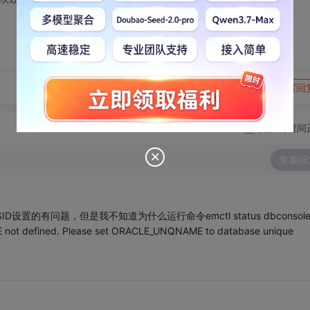
转发到动态
举报
写回
切换为时间
发表回
D设置的有问题，但是我不知道为什么运行命令emctl status dbconsol
t defined. Please set ORACLE_UNQNAME to database unique