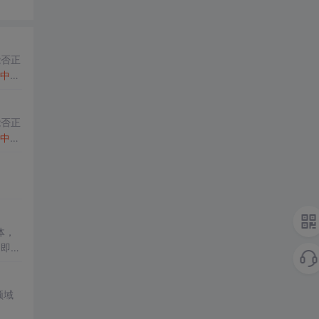
能否正
中
将
能否正
中
将
体，
了即使
低成
领域
干