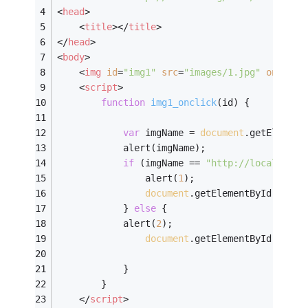
<
head
>
<
title
>
</
title
>
</
head
>
<
body
>
<
img
id
=
"img1"
src
=
"images/1.jpg"
onclick
<
script
>
function
img1_onclick
(
id
) 
{
var
 imgName = 
document
.getElement
            alert(imgName);
if
 (imgName == 
"http://localhost:
                alert(
1
);
document
.getElementById(id).s
            } 
else
 {
            alert(
2
);
document
.getElementById(id).s
            }
        }
</
script
>