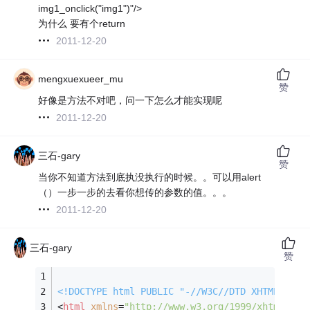
img1_onclick("img1")"/>
为什么 要有个return
2011-12-20
mengxuexueer_mu
赞
好像是方法不对吧，问一下怎么才能实现呢
2011-12-20
三石-gary
赞
当你不知道方法到底执没执行的时候。。可以用alert
（）一步一步的去看你想传的参数的值。。。
2011-12-20
三石-gary
赞
<!DOCTYPE 
html
PUBLIC
"-//W3C//DTD XHTML 1.0 
<
html
xmlns
=
"http://www.w3.org/1999/xhtml"
>