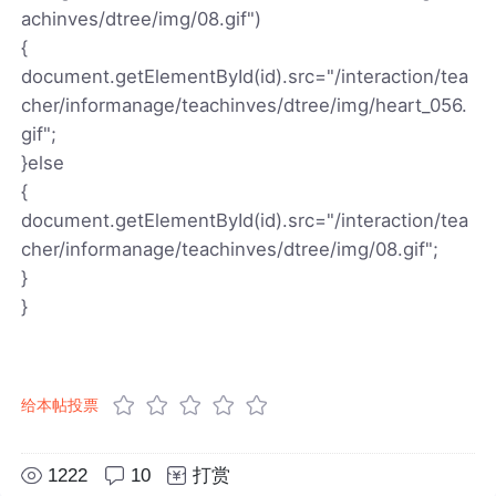
achinves/dtree/img/08.gif")
{
document.getElementById(id).src="/interaction/tea
cher/informanage/teachinves/dtree/img/heart_056.
gif";
}else
{
document.getElementById(id).src="/interaction/tea
cher/informanage/teachinves/dtree/img/08.gif";
}
}
给本帖投票
1222
10
打赏