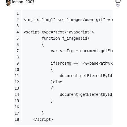
lemon_2007
赞
<img id="img1" src="images/user.gif" width="2
<script type="text/javascript">
    	function f_images(id)
    	{
    		var srcImg = document.getElement
    		if(srcImg == "<%=basePath%>image
    		{
    			document.getElementById(i
    		}else
    		{
    			document.getElementById(i
    		}
    	}
    </script>