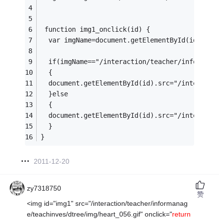
 function img1_onclick(id) {
  var imgName=document.getElementById(id).src
  if(imgName=="/interaction/teacher/informana
  {
  document.getElementById(id).src="/interacti
  }else
  {
  document.getElementById(id).src="/interacti
  }
}
2011-12-20
zy7318750
赞
<img id="img1" src="/interaction/teacher/informanag
e/teachinves/dtree/img/heart_056.gif" onclick="
return