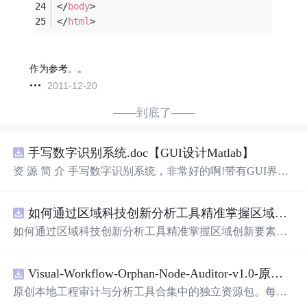
</
body
>
</
html
>
作为参考。。
2011-12-20
——到底了——
手写数字识别系统.doc【GUI设计Matlab】
资 源 简 介 手写数字识别系统，非常好的啊!带有GUI界
面，使用方便! 详 情 说 明 用这个手写数字识别系统，你可
以轻松地识别手写数字。这个系统不仅功能强大，而且还
如何通过区域科技创新分析工具精准掌握区域创新要素分布与产业链融合现状？.docx
带有直观的图形用户界面（GUI），非常容易使用。你只
需要将手写数字输入系统，它将立即给出准确的识别结
如何通过区域科技创新分析工具精准掌握区域创新要素分
果。这个系统可以在各种场景中使用，无论是学校、工作
布与产业链融合现状？
还是日常生活，都能为你提供快速和准确的识别服务。它
是一个非常方便和实用的工具，你一定会喜欢它的！
Visual-Workflow-Orphan-Node-Auditor-v1.0-原创源码与文档.zip
原创本地工程审计与分析工具合集中的独立资源包。每个
ZIP包含完整源码、3项自动化测试、可复现合成示例、离