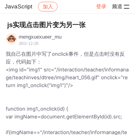
JavaScript
登录
频道
加入
帖子详情
社区
JavaScript
js实现点击图片变为另一张
mengxuexueer_mu
2011-12-20
我自己在图片中写了onclick事件，但是点击时没有反
应，代码如下：
<img id="img1" src="/interaction/teacher/informana
ge/teachinves/dtree/img/heart_056.gif" onclick="re
turn img1_onclick("img1")"/>
function img1_onclick(id) {
var imgName=document.getElementById(id).src;
if(imgName=="/interaction/teacher/informanage/te