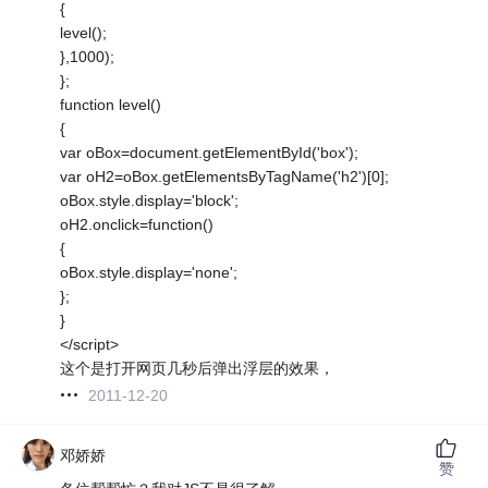
{
level();
},1000);
};
function level()
{
var oBox=document.getElementById('box');
var oH2=oBox.getElementsByTagName('h2')[0];
oBox.style.display='block';
oH2.onclick=function()
{
oBox.style.display='none';
};
}
</script>
这个是打开网页几秒后弹出浮层的效果，
2011-12-20
邓娇娇
赞