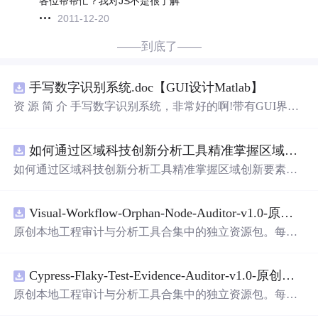
各位帮帮忙？我对JS不是很了解
2011-12-20
——到底了——
手写数字识别系统.doc【GUI设计Matlab】
资 源 简 介 手写数字识别系统，非常好的啊!带有GUI界
面，使用方便! 详 情 说 明 用这个手写数字识别系统，你可
以轻松地识别手写数字。这个系统不仅功能强大，而且还
如何通过区域科技创新分析工具精准掌握区域创新要素分布与产业链融合现状？.docx
带有直观的图形用户界面（GUI），非常容易使用。你只
需要
将手写数字输入系统，它将立即给出准确的识别结
如何通过区域科技创新分析工具精准掌握区域创新要素分
果。这个系统可以在各种场景中使用，无论是学校、工作
布与产业链融合现状？
还是日常生活，都能为你提供快速和准确的识别服务。它
是一个非常方便和实用的工具，你一定会喜欢它的！
Visual-Workflow-Orphan-Node-Auditor-v1.0-原创源码与文档.zip
原创本地工程审计与分析工具合集中的独立资源包。每个
ZIP包含完整源码、3项自动化测试、可复现合成示例、离
线HTML、JSON与SVG报告、1080×720真实运行效果图、
Cypress-Flaky-Test-Evidence-Auditor-v1.0-原创源码与文档.zip
README、运行说明、功能清单、MIT License及原创与授
权声明。解压后进入project目录，执行npm test验证算法，
原创本地工程审计与分析工具合集中的独立资源包。每个
执行npm run report生成报告，也可通过本地静态服务器
打
ZIP包含完整源码、3项自动化测试、可复现合成示例、离