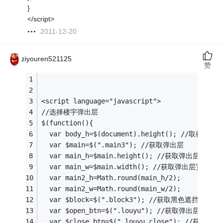
}
</script>
2011-12-20
ziyouren521125
赞
<script language="javascript">
//选择楼宇弹出层
$(function(){
  var body_h=$(document).height(); //取得
  var $main=$(".main3"); //获取弹出层
  var main_h=$main.height(); //获取弹出层高度
  var main_w=$main.width(); //获取弹出层宽度
  var main2_h=Math.round(main_h/2);
  var main2_w=Math.round(main_w/2);
  var $block=$(".block3"); //获取黑色遮挡层
  var $open_btn=$(".louyu"); //获取弹出层触发按
  var $close_btn=$(".louyu_close"); //获取