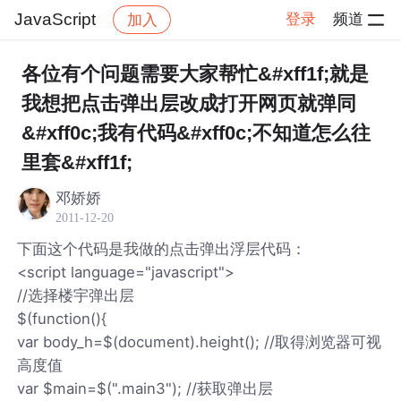
JavaScript
登录
频道
加入
帖子详情
社区
JavaScript
各位有个问题需要大家帮忙&#xff1f;就是
我想把点击弹出层改成打开网页就弹同
&#xff0c;我有代码&#xff0c;不知道怎么往
里套&#xff1f;
邓娇娇
2011-12-20
下面这个代码是我做的点击弹出浮层代码：
<script language="javascript">
//选择楼宇弹出层
$(function(){
var body_h=$(document).height(); //取得浏览器可视
高度值
var $main=$(".main3"); //获取弹出层