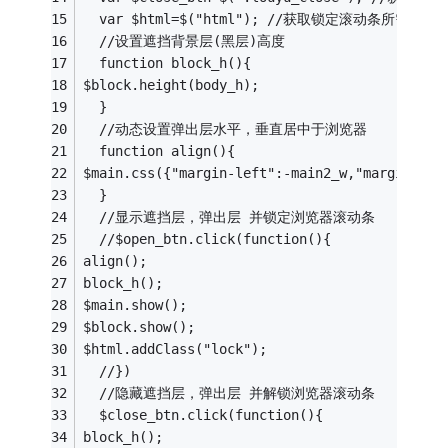
  var $html=$("html"); //获取锁定滚动条所需对象
  //设置遮挡背景层(黑层)高度
  function block_h(){
$block.height(body_h);
  }
  //动态设置弹出层水平，垂直居中于浏览器
  function align(){
$main.css({"margin-left":-main2_w,"margin-top
  }
  //显示遮挡层，弹出层 并锁定浏览器滚动条
  //$open_btn.click(function(){
align();
block_h();
$main.show();
$block.show();
$html.addClass("lock");
  //})
  //隐藏遮挡层，弹出层 并解锁浏览器滚动条
  $close_btn.click(function(){
block_h();