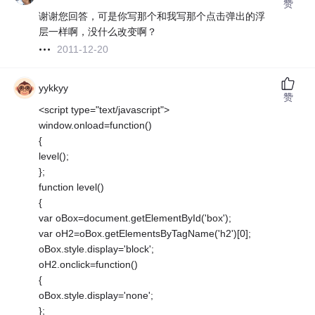
赞
谢谢您回答，可是你写那个和我写那个点击弹出的浮
层一样啊，没什么改变啊？
2011-12-20
yykkyy
赞
<script type="text/javascript">
window.onload=function()
{
level();
};
function level()
{
var oBox=document.getElementById('box');
var oH2=oBox.getElementsByTagName('h2')[0];
oBox.style.display='block';
oH2.onclick=function()
{
oBox.style.display='none';
};