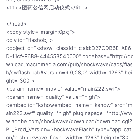
<title>医药公信网启动仪式</title>
</head>
<body style="margin:0px;">
<div id="flashobj">
<object id="kshow" classid="clsid:D27CDB6E-AE6
D-11cf-96B8-444553540000" codebase="http://do
wnload.macromedia.com/pub/shockwave/cabs/flas
h/swflash.cab#version=9,0,28,0" width="1263" hei
ght="300">
<param name="movie" value="main222.swf">
<param name="quality" value="high">
<embed id="kshowembed" name="kshow" src="m
ain222.swf" quality="high" pluginspage="http://ww
w.adobe.com/shockwave/download/download.cgi?
P1_Prod_Version=ShockwaveFlash" type="applicati
on/x-shockwave-flash" width="1263" height="30