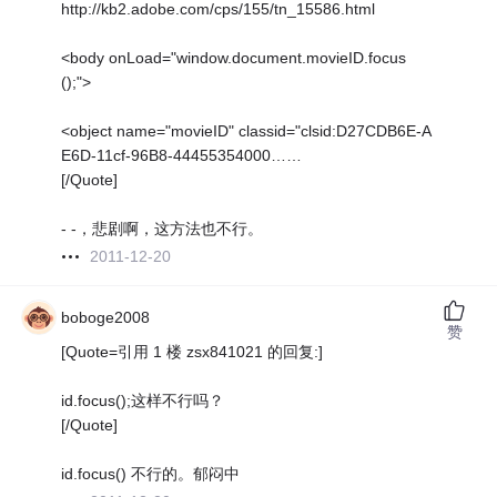
http://kb2.adobe.com/cps/155/tn_15586.html
<body onLoad="window.document.movieID.focus
();">
<object name="movieID" classid="clsid:D27CDB6E-A
E6D-11cf-96B8-44455354000……
[/Quote]
- -，悲剧啊，这方法也不行。
2011-12-20
boboge2008
赞
[Quote=引用 1 楼 zsx841021 的回复:]
id.focus();这样不行吗？
[/Quote]
id.focus() 不行的。郁闷中