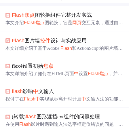
Flash
焦点
图轮换组件完整开发实战
本文介绍
Flash
焦点
图轮换，它是
网页
交互元素，通过自动
轮换图片吸引用户。课程设计项目涵盖其实现原理与实战
技巧，包括AS3编程基础、Timeline Control操作、XML配
Flash
图片墙
控件
设计与实战应用
置解析，以及图形和动画效果实现等信息技术要点。
本文详细介绍了基于Adobe
Flash
和ActionScript的图片墙
控
件
设计与实现，涵盖交互逻辑、轮播图原理、动画特效及
ThumbGallery_v2.0组件的功能。重点讲解了ActionScript编
flex4设置初始
焦点
程、事件监听、XML/JSON数据加载、滑动、缩放、3D旋
转等关键技术，并提供了实际代码示例。
本文详细介绍了如何在HTML页面
中
设置
Flash
焦点
，并通
过修改index.template.html
中
的body部分实现自动生成
焦点
设置，确保每次编译都能高效执行。
flash
影响
中
文输入
探讨了在
Flash
中
实现鼠标离开时开启
中
文输入法的功能，
并在内部
控件
获取
焦点
时进行相应设置。
(转载)
flash
图形遮挡ext组件的问题处理
在使用
Flash
影片时遇到输入法选字框定位错误的问题，通