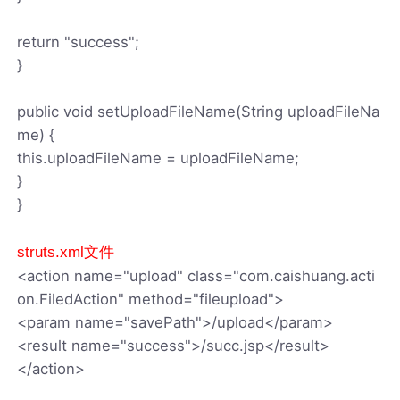
return "success";
}
public void setUploadFileName(String uploadFileNa
me) {
this.uploadFileName = uploadFileName;
}
}
struts.xml文件
<action name="upload" class="com.caishuang.acti
on.FiledAction" method="fileupload">
<param name="savePath">/upload</param>
<result name="success">/succ.jsp</result>
</action>