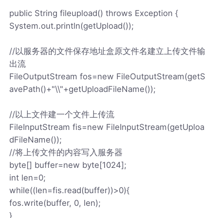
public String fileupload() throws Exception {
System.out.println(getUpload());
//以服务器的文件保存地址盒原文件名建立上传文件输
出流
FileOutputStream fos=new FileOutputStream(getS
avePath()+"\\"+getUploadFileName());
//以上文件建一个文件上传流
FileInputStream fis=new FileInputStream(getUploa
dFileName());
//将上传文件的内容写入服务器
byte[] buffer=new byte[1024];
int len=0;
while((len=fis.read(buffer))>0){
fos.write(buffer, 0, len);
}