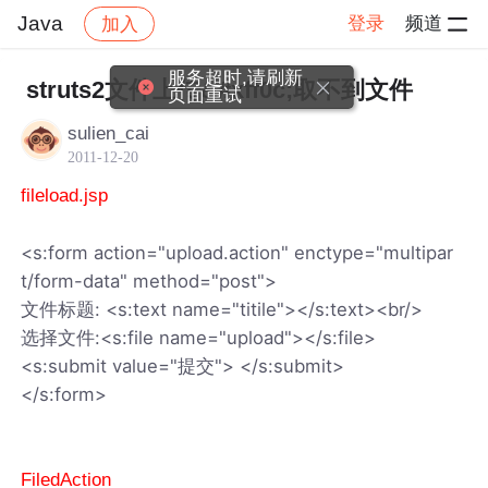
Java
登录
频道
加入
帖子详情
社区
Java
服务超时,请刷新
struts2文件上传&#xff0c;取不到文件
页面重试
sulien_cai
2011-12-20
fileload.jsp
<s:form action="upload.action" enctype="multipar
t/form-data" method="post">
文件标题: <s:text name="titile"></s:text><br/>
选择文件:<s:file name="upload"></s:file>
<s:submit value="提交"> </s:submit>
</s:form>
FiledAction