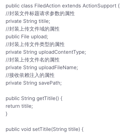
public class FiledAction extends ActionSupport {
//封装文件标题请求参数的属性
private String titile;
//封装上传文件域的属性
public File upload;
//封装上传文件类型的属性
private String uploadContentType;
//封装上传文件名的属性
private String uploadFileName;
//接收依赖注入的属性
private String savePath;
public String getTitile() {
return titile;
}
public void setTitile(String titile) {