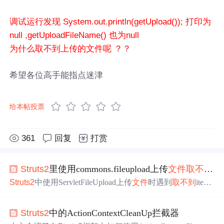
调试运行发现 System.out.println(getUpload()); 打印为
null ,getUploadFileName() 也为null
为什么取不到上传的文件呢 ？？
希望各位高手能指点迷津
给本帖投票
361
回复
打赏
Struts2
里使用commons.fileupload上传
文件
取
不到
i
Struts2
中使用ServletFileUpload上传
文件
时遇到
取
不到
item
的问题，原因是
struts2
拦截器改变了request类型。解决方
法是在
struts2
.xml配置
文件
中添加自定义拦截器类，重写p
Struts2
中的ActionContextCleanUp拦截器
arser函数，避免影响正常的
文件
上传
操作。