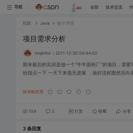
全部
技术交流
导航
社区
Java
帖子详情
项目需求分析
2011-12-20 04:44:02
langkebai
期末最后的实训是做一个“牛牛面粉厂”的项目，需
给指点一下 一天下来毫无进展 ，做好流程图然后向
给本帖投票
159
3
打赏
分享
收藏
3 条
回复