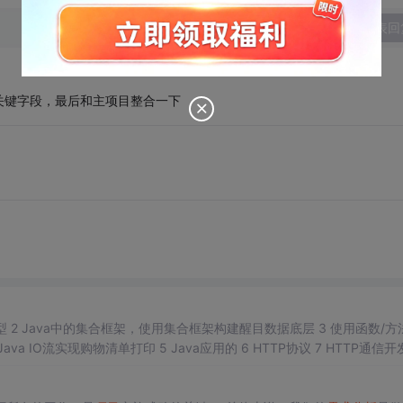
发表回
关键字段，最后和主项目整合一下
 2 Java中的集合框架，使用集合框架构建醒目数据底层 3 使用函数/方
的业务逻辑开发 4 使用Java IO流实现购物清单打印 5 Java应用的 6 HTTP协议 7 HTTP通
录成功后首页展示所有商品的类别 选择商品...