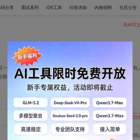
代码分享
面试系列
IDE工具
问答求助
内推招聘
社区公告
用AI写
要写一下需求分析，我负责的是库存处理和欠款催收两个。希望有
老师说明你要做的工能。
转发到动态
举报
写回
切换为时间