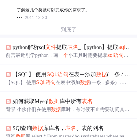
了解这几个类就可以完成你的需求了。
2011-12-20
——到底了——
python解析sql
文件
提取
表名
_【python】提取
sql语句
前言最近刚学python，写
一个
小工具时需要提取
sql语句
中
表名
，查询一番后找到一篇文章挺不错的，mark一下PS.那
篇文章是转载的，且没有标注转载自哪里正文import ply.lex
【SQL】 使用
SQL语句
在表中添加
数据
(一条 / 多条)
as lex, redef extract_table_name_from_sql(sql_str):# remove the
/* */ commentsq = re.sub(r"/\*[^*]*\*+(?:[...
【SQL】 使用
SQL语句
在表中添加
数据
(一条 - 多条) 1.单
条
数据
insert into
表名
（字段名1，字段名2）value(值1，值
2); 例如： insert into tablename(op_time,name,student_no,grad
如何获取Mysql
数据
库中所有
表名
e) value('2020-01-23', '张三 ','1','88'); 2.多条
数据
insert into
表
名
（字段名1，字段名2）values(值a1，值b1), (值a2,值b2);
背景 小伙伴们在使用
数据
库时，有时候不止需要访问其中
例如： insert into tablenam
的
一个
表，而是多个表，这个时候就需要首先获取
数据
库
中的
表名
，然后循环
读取
表了。 思路
sql语句
：show tables
SQl查询
数据
库库名，
表名
、表的列名
from
数据
库名 代码 using System; using System.Collections.G
eneric; using System.Linq; using System.Text; using System.T...
查询
数据
库 select * From master.dbo.sysdatabases where name