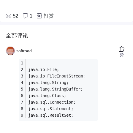
52
1
打赏
全部评论
softroad
赞
java.io.File;
java.io.FileInputStream;
java.lang.String;
java.lang.StringBuffer;
java.lang.Class;
java.sql.Connection;
java.sql.Statement;
java.sql.ResultSet;