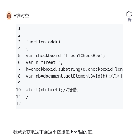
E线时空
赞
function add()
{
var checkboxid="Treen1CheckBox";
var h="Treet1";
h=checkboxid.substring(0,checkboxid.length-8)
var nb=document.getElementById(h);//这
alert(nb.href);//报错。
}
我就要获取这下面这个链接值 href里的值。