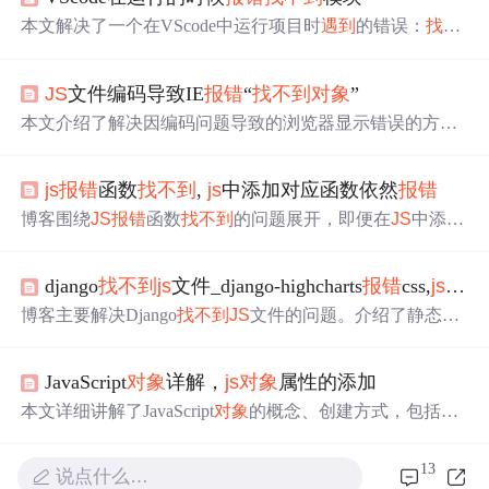
本文解决了一个在VScode中运行项目时
遇到
的错误：
找
不
到
模块．通过检查和更新@nova/business的版本从1.0.9到1.
0.12，成功解决了问题。
JS
文件编码导致IE
报错
“
找
不到
对象
”
本文介绍了解决因编码问题导致的浏览器显示错误的方
法。作者在进行页面局部修改时
遇到
IE浏览器
找
不到
对象
的问题，而Firefox浏览器则出现中文乱码的情况。通过调
js
报错
函数
找
不到
,
js
中添加对应函数依然
报错
整JavaScript文件的编码方式为ISO-8859-1，最终解决了这
一问题。
博客围绕
JS
报错
函数
找
不到
的问题展开，即便在
JS
中添加
对应函数，依旧存在
报错
情况，但未给出具体解决办法。
django
找
不到
js
文件_django-highcharts
报错
css,
js
文件
博客主要解决Django
找
不到
JS
文件的问题。介绍了静态文
件的存放位置，建议将其放在项目内，如在项目中建立pro
_static等目录，并细分
js
、css、img等类型。还说明了在setti
JavaScript
对象
详解，
js
对象
属性的添加
ngs.py里的设置，以及运行命令复制系统静态文件，最后
讲解了如何引用自己的
JS
文件。
本文详细讲解了JavaScript
对象
的概念、创建方式，包括嵌
套
对象
、属性访问与修改、
对象
方法，以及函数与
对象
的
注意事项。通过实例演示，帮助读者掌握
对象
编程的基础
13
说点什么…
技巧。