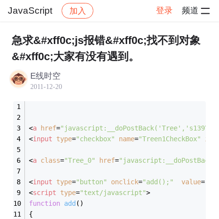
JavaScript
登录
频道
加入
帖子详情
社区
JavaScript
急求&#xff0c;js报错&#xff0c;找不到对象
&#xff0c;大家有没有遇到。
E线时空
2011-12-20
<
a
href
=
"javascript:__doPostBack('Tree','s139\\1
<
input
type
=
"checkbox"
name
=
"Treen1CheckBox"
id
=
<
a
class
=
"Tree_0"
href
=
"javascript:__doPostBack(
<
input
type
=
"button"
onclick
=
"add();"
value
=
"ds
<
script
type
=
"text/javascript"
>
function
add
(
)
{