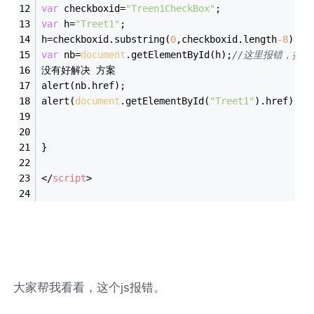
var
 checkboxid=
"Treen1CheckBox"
;
var
 h=
"Treet1"
;
h=checkboxid.substring(
0
,checkboxid.length
-
8
)
var
 nb=
document
.getElementById(h);
//这里报错，找
没有好解决 方案
alert(nb.href);
alert(
document
.getElementById(
"Treet1"
).href);
}
</
script
>
大家帮我看看，这个js报错。