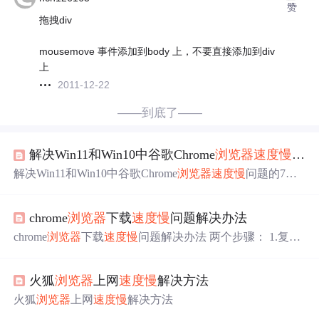
赞
拖拽div
mousemove 事件添加到body 上，不要直接添加到div
上
2011-12-22
——到底了——
解决Win11和Win10中谷歌Chrome
浏览器
速度慢
问题
解决Win11和Win10中谷歌Chrome
浏览器
速度慢
问题的7种
方法，最近看到很多网友反映Win11/10中谷歌Chrome
浏览
器
速度慢
，所以今天小编就为大家带来了7种方法解决Win1
chrome
浏览器
下载
速度慢
问题解决办法
1和Win10中谷歌Chrome
浏览器
速度慢
问题，一起看看吧。
打开 Google Chrome 设置并转到关于菜单以在 Windows 11
chrome
浏览器
下载
速度慢
问题解决办法 两个步骤： 1.复制
或 Windows 10 上安装最新的 Google Chrome 版本。第 3
下载链接 2.打开迅雷下载，亲测有效，速度较快。
步：如果您注意到不必要的高 CPU 使用率，它可能会降低
Google Chrome 的性能。
火狐
浏览器
上网
速度慢
解决方法
火狐
浏览器
上网
速度慢
解决方法