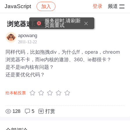
JavaScript
登录
频道
加入
帖子详情
社区
JavaScript
服务超时,请刷新
浏览器速度慢
页面重试
apowang
2011-12-22
同样代码，比如拖拽div，为什么ff，opera，chreom
浏览器不卡，而ie内核的遨游、360、ie都很卡？
是不是ie内核有问题？
还是要优化代码？
给本帖投票
128
5
打赏