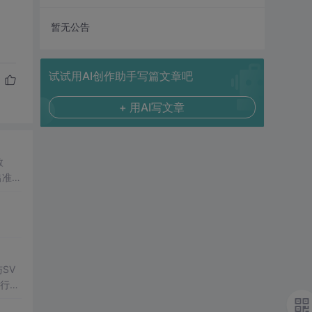
暂无公告
试试用AI创作助手写篇文章吧
+ 用AI写文章
数
出准确
常方
SV
行np
项目