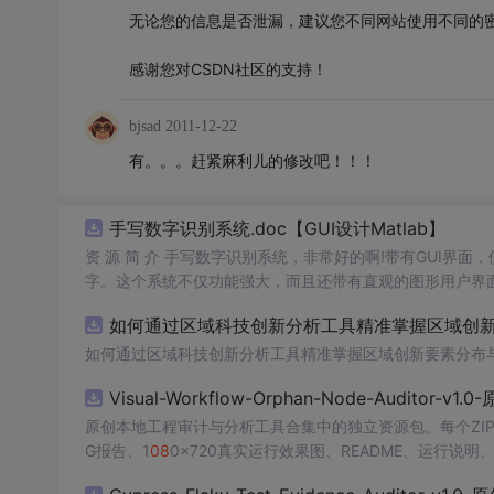
无论您的信息是否泄漏，建议您不同网站使用不同的
感谢您对CSDN社区的支持！
bjsad
2011-12-22
有。。。赶紧麻利儿的修改吧！！！
手写数字识别系统.doc【GUI设计Matlab】
资 源 简 介 手写数字识别系统，非常好的啊!带有GUI界面
字。这个系统不仅功能强大，而且还带有直观的图形用户界面
的识别结果。这个系统可以在各种场景中使用，无论是学校
如何通过区域科技创新分析工具精准掌握区域创新要
便和实用的工具，你一定会喜欢它的！
如何通过区域科技创新分析工具精准掌握区域创新要素分布
Visual-Workflow-Orphan-Node-Auditor-v1
原创本地工程审计与分析工具合集中的独立资源包。每个ZIP
G报告、1
08
0×720真实运行效果图、README、运行说明、功
m test验证算法，执行npm run report生成报