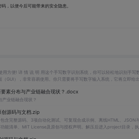
密码，以便今后可能带来的安全隐患。
，使用方便! 详 情 说 明 用这个手写数字识别系统，你可以轻松地识别手写
（GUI），非常容易使用。你只需要将手写数字输入系统，它将立即给
、工作还是日常生活，都能为你提供快速和准确的识别服务。它是一个非
素分布与产业链融合现状？.docx
与产业链融合现状？
.0-原创源码与文档.zip
包含完整源码、3项自动化测试、可复现合成示例、离线HTML、JSON与
能清单、MIT License及原创与授权声明。解压后进入project目录，执
告，也可通过本地静态服务器打开网页。运行时零第三方依赖，不包含热点产品或开源