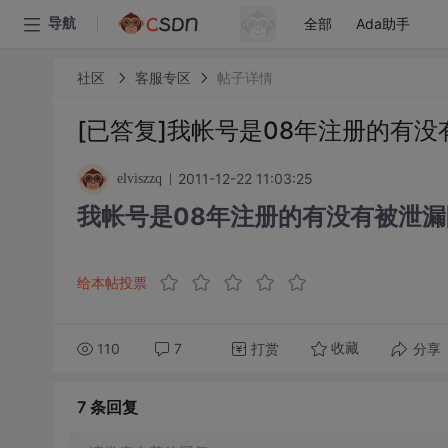
全部
Ada助手
导航
社区
客服专区
帖子详情
[已答复]我帐号是08年注册的有没
2011-12-22 11:03:25
elviszzq
我帐号是08年注册的有没有被泄漏阿
给本帖投票
110
7
打赏
分享
收藏
7 条
回复