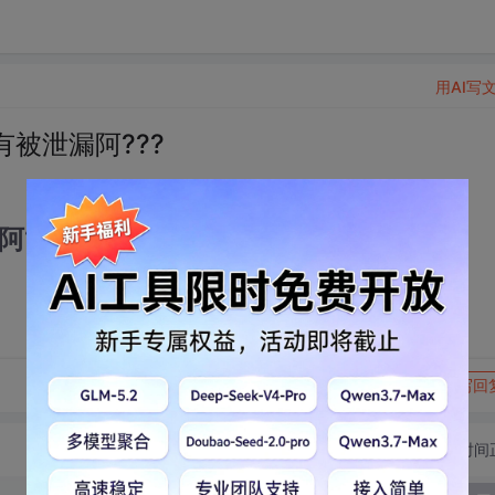
用AI写
有被泄漏阿???
???
转发到动态
举报
写回
切换为时间