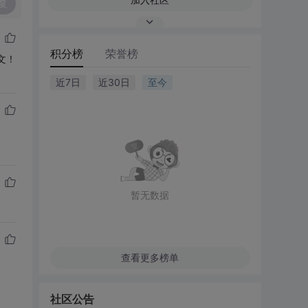
复
积分榜
荣誉榜
文！
近7日
近30日
至今
暂无数据
查看更多榜单
社区公告