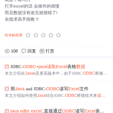
打开excel的话 会操作的很慢
而且数据没有改完就报错了!
在线求高手指教 !!
给本帖投票
108
回复
打赏
JDBC-
ODBC
+
java
读取
Excel
表格
数据
本文介绍在
Java
8及更高版本中，由于JDBC-
ODBC
桥被移
除，如何通过创建
ODBC
数据
源并使用
Java
代码
读取
Excel
文件的方法。涉及步骤包括配置
ODBC
数据
源、安装Micro
用
Java
and JDBC-
ODBC
读写
Excel
文件
soft Access Database Engine组件、编写
Java
代码连接
Excel
并查询
数据
。
本文介绍如何使用
Java
结合JDBC-
ODBC
桥接技术来
读取
和
写入
Excel
文件，包括
数据
源配置和
Excel
设置的步骤。
java
odbc
excel
_直接通过
ODBC
读写
Excel
表格文件