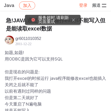
Java
登录
频道
加入
帖子详情
社区
Java
服务超时,请刷新
急!JAVA通过ODBC操作excel不能写入但
页面重试
是能读取excel数据
gr6011010352
2011-12-22
如题,如题!
用ODBC是因为它可以支持SQL
但是现在的问题是:
我打开excel的时候运行 java程序能修改excel也能插入
关闭之后就不能了
以前有遇到过同样的问题
但是第二天就好了
今天重启了N遍电脑
就是不能写入