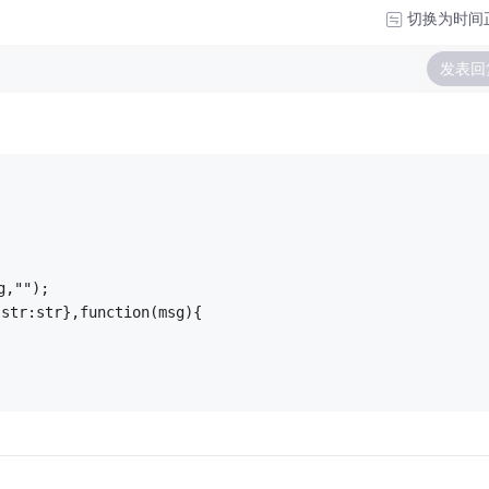
切换为时间
发表回
g,"");
r:str},function(msg){