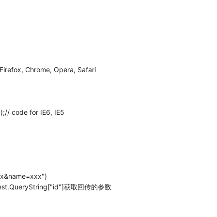
Firefox, Chrome, Opera, Safari
// code for IE6, IE5
&name=xxx")
st.QueryString["id"]获取回传的参数