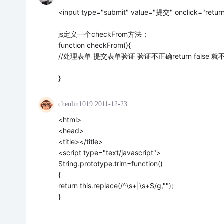
<input type="submit" value="提交" onclick="return
js定义一个checkFrom方法；
function checkFrom(){
//处理表单 提交表单验证 验证不正确return false 
}
chenlin1019
2011-12-23
<html>
<head>
<title></title>
<script type="text/javascript">
String.prototype.trim=function()
{
return this.replace(/^\s+|\s+$/g,"");
}