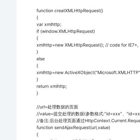
function creatXMLHttpRequest()
{
var xmlhttp;
if (window.XMLHttpRequest)
{
xmlhttp=new XMLHttpRequest(); // code for IE7+, 
}
else
{
xmlhttp=new ActiveXObject("Microsoft.XMLHTTP");
}
return xmlhttp;
}
//url=处理数据的页面
//value=提交处理的数据(参数格式:"id=xxx"、"id=xxx
//备注:后台处理页面通过HttpContext.Current.Reque
function sendAjaxRequest(url,value)
{