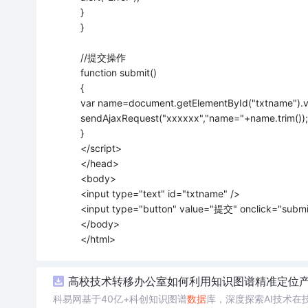
}
}
//提交操作
function submit()
{
var name=document.getElementById("txtname").v
sendAjaxRequest("xxxxxx","name="+name.trim());
}
</script>
</head>
<body>
<input type="text" id="txtname" />
<input type="button" value="提交" onclick="submit
</body>
</html>
高校技术转移办公室如何利用知识图谱精准定位产业
科易网基于40亿+科创知识图谱
数据
库，深度探索AI技术