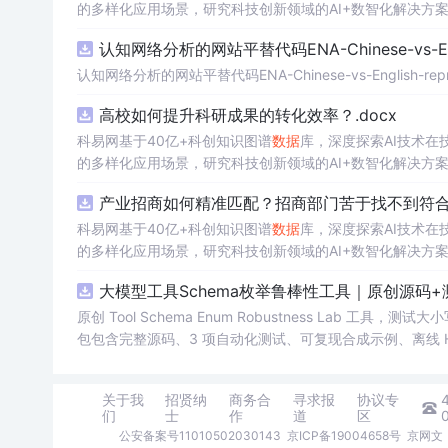
的多样化应用场景，研究科技创新领域的AI+数智化解决方
认知网络分析的网站平替代码ENA-Chinese-vs-Englis
认知网络分析的网站平替代码ENA-Chinese-vs-English-reprod
高校如何提升科研成果的转化效率？.docx
科易网基于40亿+科创知识图谱
数据
库，深度探索AI技术
的多样化应用场景，研究科技创新领域的AI+数智化解决方
产业招商如何精准匹配？招商部门苦于找不到符合产
科易网基于40亿+科创知识图谱
数据
库，深度探索AI技术
的多样化应用场景，研究科技创新领域的AI+数智化解决方
大模型工具Schema枚举鲁棒性工具｜原创源码+
原创 Tool Schema Enum Robustness La
包包含完整源码、3 项自动化测试、可复现合成示例、离线 HTML
明、功能清单、MIT License 及原创与授权声明。运
日志或其他受限素材。
关于我
招贤纳
商务合
寻求报
协议专
们
士
作
道
区
公安备案号11010502030143
京ICP备19004658号
京网文〔