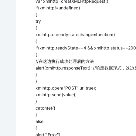
var xmlhttp=creatXMLHttpRequest();
if(xmlhttp!=undefined)
{
try
{
xmlhttp.onreadystatechange=function()
{
if(xmlhttp.readyState==4 && xmlhttp.status==200
{
//在这边执行成功处理后的方法
alert(xmlhttp.responseText); //响应数据
}
}
xmlhttp.open("POST",url,true);
xmlhttp.send(value);
}
catch(e){}
}
else
{
alert("Error");