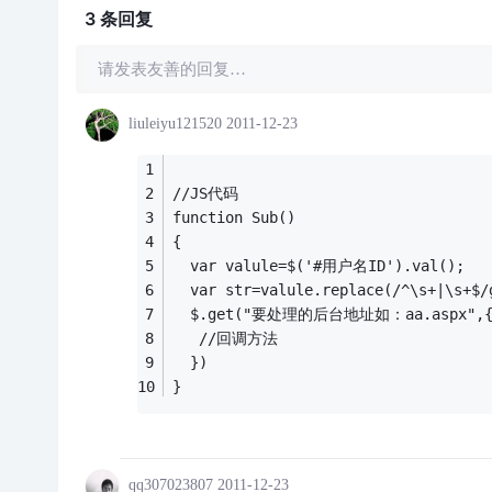
3 条
回复
请发表友善的回复…
liuleiyu121520
2011-12-23
//JS代码
function Sub()
{
  var valule=$('#用户名ID').val();
  var str=valule.replace(/^\s+|\s+$/
  $.get("要处理的后台地址如：aa.aspx",{st
   //回调方法
  })
}
qq307023807
2011-12-23