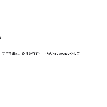
)
形式，这边是字符串形式。例外还有有xml 格式的responseXML等