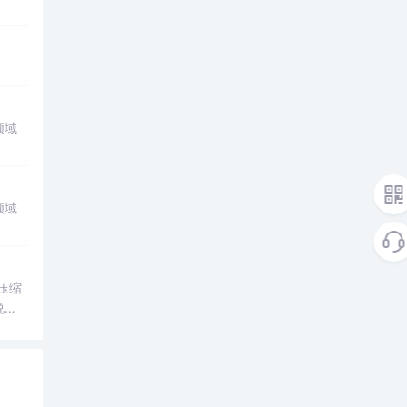
领域
领域
。压缩
说
生产