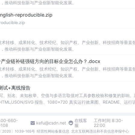
案，推动科技创新与产业创新智能化发展。
h-reproducible.zip
ucible.zip
在技术转移、成果转化、技术经纪、知识产权、产业创新、科技招商等垂直
案，推动科技创新与产业创新智能化发展。
业链补链强链方向的目标企业怎么办？.docx
在技术转移、成果转化、技术经纪、知识产权、产业创新、科技招商等垂直
案，推动科技创新与产业创新智能化发展。
测试+离线报告
b 工具，测试大小写、别名、未知枚举、空值与多语言取值对工具参数校验和修复的影响
/JSON/SVG 报告、1080×720 真实运行效果图、README、运行
行时零第三方依赖，不包含热点产品或开源项目源码、Logo、官方截图、论文、
400-660-
在线客
工作时间 8:30-
kefu@csdn.net
0108
服
22:00
2020〕1039-165号
经营性网站备案信息
北京互联网违法和不良信息举报中心