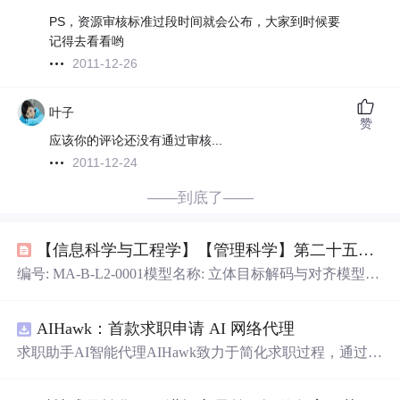
PS，资源审核标准过段时间就会公布，大家到时候要
记得去看看哟
2011-12-26
叶子
赞
应该你的评论还没有通过审核...
2011-12-24
——到底了——
【信息科学与工程学】【管理科学】第二十五篇 企业部门负责人全景运作模型库L2【企业的二级部门负责人】-01
编号: MA-B-L2-0001模型名称: 立体目标解码与对齐模型模
型配方: 一级部门战略指令输入 + 多维度解构 + 利益相关
者诉求滤波 + 本级可执行目标包输出核心内容/要义: 精准
AIHawk：首款求职申请 AI 网络代理
解读一级部门（上级）下达的、往往是模糊或矛盾的战略
目标，将其转化为本二级部门清晰、可衡量、且能牵引下
求职助手AI智能代理AIHawk致力于简化求职过程，通过自
属三、四、五级部门行动的具体目标体系。核心在于识别
动化职位申请流程。借助人工智能，它能够帮助用户以定
“字面目标”、“真实目标”与“政治目标”，并在解码过程中
制化的方式申请多个职位。