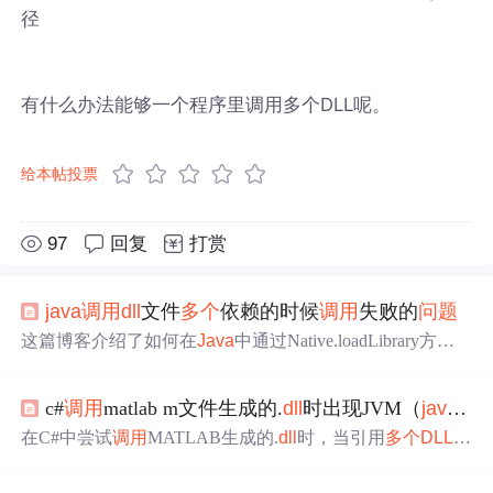
径
有什么办法能够一个程序里调用多个DLL呢。
给本帖投票
97
回复
打赏
java
调用
dll
文件
多个
依赖的时候
调用
失败的
问题
这篇博客介绍了如何在
Java
中通过Native.loadLibrary方法
加载
DLL
动态链接库，并展示了如何初始化接口及
调用
DL
L
中的主函数进行数据处理。
c#
调用
matlab m文件生成的.
dll
时出现JVM（
java
虚
在C#中尝试
调用
MATLAB生成的.
dll
时，当引用
多个
DLL
时
遇到JVM内存不足的
问题
。原因是MATLAB内部使用了
Ja
va
，而每个
DLL
占用的内存接近JVM的最大堆内存限制。