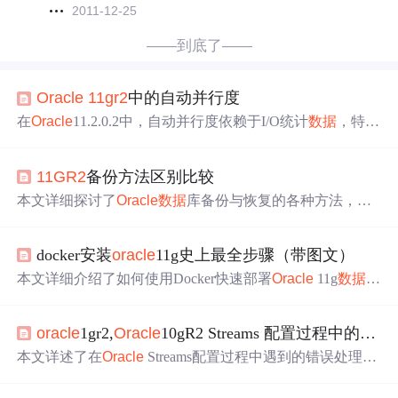
2011-12-25
——到底了——
Oracle
11gr2
中的自动并行度
在
Oracle
11.2.0.2中，自动并行度依赖于I/O统计
数据
，特别
是IOCalibration统计
数据
。若未收集，将跳过自动并行度。
通过调用DBMS_RESOURCE_MANAGER.CALIBRATE_I
11GR2
备份方法区别比较
O过程可收集IOCalibration统计
数据
，以启用自动并行度。
此过程的参数影响收集的准确性和时长。
本文详细探讨了
Oracle
数据
库备份与恢复的各种方法，包
括RMAN、用户手动备份、
数据
泵导出等，对比了它们的
特点、适用场景及操作流程，旨在帮助读者全面掌握
Oracl
docker安装
oracle
11g史上最全步骤（带图文）
e
数据
库的备份与恢复技术。
本文详细介绍了如何使用Docker快速部署
Oracle
11g
数据
库，并提供了实用的Shell脚本，以及配置环境变量、创建
软连接、设置用户密码等步骤。
oracle
1gr2,
Oracle
10gR2 Streams 配置过程中的错误处理及清除配置
本文详述了在
Oracle
Streams配置过程中遇到的错误处理，
包括通过DBA_RECOVERABLE_SCRIPT视图分析错误，
创建
数据
库链接以解决错误，以及如何使用DBMS_STRE