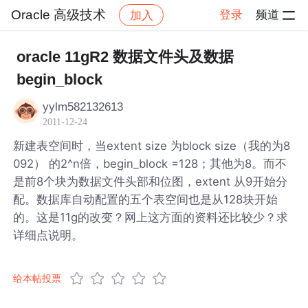
Oracle 高级技术
登录
频道
加入
帖子详情
社区
Oracle 高级技术
oracle 11gR2 数据文件头及数据
begin_block
yylm582132613
2011-12-24
新建表空间时，当extent size 为block size（我的为8
092） 的2^n倍，begin_block =128；其他为8。而不
是前8个块为数据文件头部和位图，extent 从9开始分
配。数据库自动配置的五个表空间也是从128块开始
的。这是11g的改变？网上这方面的资料还比较少？求
详细点说明。
给本帖投票