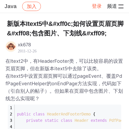
Java
登录
频道
加入
帖子详情
社区
Java
新版本Itext5中&#xff0c;如何设置页眉页脚
&#xff08;包含图片、下划线&#xff09;
xk678
2011-12-26
在Itext2中，有HeaderFooter类，可以比较容易的设置
页眉页脚，但在新版本itext5中去除了该类。
在Itext5中设置页眉页脚可以通过pageEvent、覆盖Pd
fPageEventHelper的onEndPage方法实现，代码如下
（引自别人的帖子）。但如果在页眉中包含图片、下划
线怎么实现呢？
public
class
HeaderAndFooterDemo
{
private
static
class
Header
extends
PdfPageE