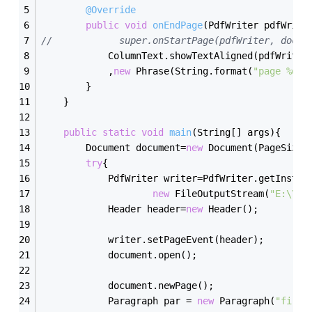
@Override
public
void
onEndPage
(PdfWriter pdfWrite
//            super.onStartPage(pdfWriter, docum
            ColumnText.showTextAligned(pdfWriter
            ,
new
 Phrase(String.format(
"page %d"
,
        }
    }
public
static
void
main
(String[] args)
{
        Document document=
new
 Document(PageSize.
try
{
            PdfWriter writer=PdfWriter.getInstan
new
 FileOutputStream(
"E:\\te
            Header header=
new
 Header();
            writer.setPageEvent(header);
            document.open();
            document.newPage();
            Paragraph par = 
new
 Paragraph(
"first