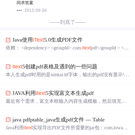
同求答案
2012-09-26
——到底了——
Java使用
iText
5.0生成PDF文件
依赖： <dependency> <groupId> com.
itext
pdf</groupId > <art
ifactId>
itext
-asian</artifactId> <version>5.2.0</version> </depe
ndency> ...
itext
5创建pdf表格及遇到的一些问题
本人生成pdf时用的是simkai.ttf字体，输出的pdf没有显示²上
标。
JAVA利用
itext
5实现富文本生成pdf
最近有个需求，富文本框输入内容生成模板，然后填充内
容生成pdf，网上的也看了真是坑爹，大都是连用都不能用
的小demo。花了两天时间研究了一下
itext
5的api,踩了不少
java pdfptable_java生成pdf文件 --- Table
坑，为了后来人能少走点弯路，特献上源码，废话不多
说，上图！ 成品图啦~~ 当然这是源码啦~~ /** * @author k
Java利用
itext
实现导出PDF文件所需要的jar包：com.lowagi
kw * @date 2019/9/28 */ public class P...
e.text_2.1.7.v201004222200.jarjar包下载地址：http://cn.jarfir