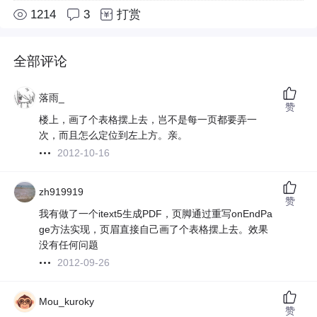
1214
3
打赏
全部评论
落雨_
赞
楼上，画了个表格摆上去，岂不是每一页都要弄一
次，而且怎么定位到左上方。亲。
2012-10-16
zh919919
赞
我有做了一个itext5生成PDF，页脚通过重写onEndPa
ge方法实现，页眉直接自己画了个表格摆上去。效果
没有任何问题
2012-09-26
Mou_kuroky
赞