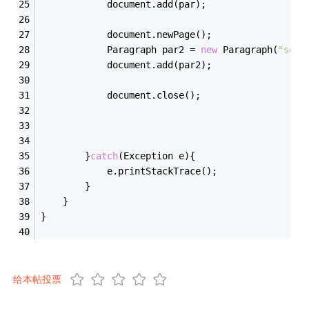
            document.add(par);
            document.newPage();
            Paragraph par2 = 
new
 Paragraph(
"seco
            document.add(par2);
            document.close();
        }
catch
(Exception e){
            e.printStackTrace();
        }
    }
}
给本帖投票