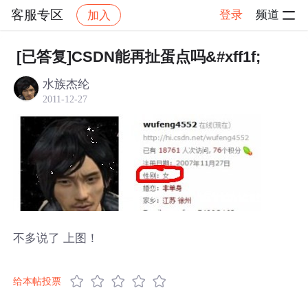
客服专区
登录
频道
加入
帖子详情
社区
客服专区
[已答复]CSDN能再扯蛋点吗&#xff1f;
水族杰纶
2011-12-27
不多说了 上图！
给本帖投票