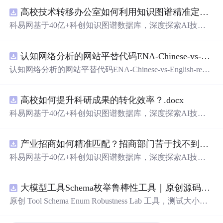
高校技术转移办公室如何利用知识图谱精准定位产业需求与技术适配点？.docx
科易网基于40亿+科创知识图谱数据库，深度探索AI技术
在技术转移、成果转化、技术经纪、知识产权、产业创
新、科技招商等垂直领域的多样化应用场景，研究科技创
认知网络分析的网站平替代码ENA-Chinese-vs-English-reproducible.zip
新领域的AI+数智化解决方案，推动科技创新与产业创新
智能化发展。
认知网络分析的网站平替代码ENA-Chinese-vs-English-repro
ducible.zip
高校如何提升科研成果的转化效率？.docx
科易网基于40亿+科创知识图谱数据库，深度探索AI技术
在技术转移、成果转化、技术经纪、知识产权、产业创
新、科技招商等垂直领域的多样化应用场景，研究科技创
产业招商如何精准匹配？招商部门苦于找不到符合产业链补链强链方向的目标企业怎么办？.docx
新领域的AI+数智化解决方案，推动科技创新与产业创新
智能化发展。
科易网基于40亿+科创知识图谱数据库，深度探索AI技术
在技术转移、成果转化、技术经纪、知识产权、产业创
新、科技招商等垂直领域的多样化应用场景，研究科技创
大模型工具Schema枚举鲁棒性工具｜原创源码+测试+离线报告
新领域的AI+数智化解决方案，推动科技创新与产业创新
智能化发展。
原创 Tool Schema Enum Robustness Lab 工具，测试大小
写、别名、未知枚举、空值与多语言取值对工具参数校验
和修复的影响。压缩包包含完整源码、3 项自动化测试、