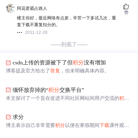
阿花君霸占路人
赞
楼主你好，最近网络有点差，辛苦一下多试几次，重
复下载不重复扣分的。
2011-12-28
——到底了——
csdn上传的资源被下了但
积分
没有增加
博客提及官方给出了
答复
，但未明确具体内容。
缅怀放弃掉的“
积分
交换平台”
本文探讨了一个旨在促进不同社区网站间用户交流的
积分
兑换平台项目。项目目标是通过实现
积分
互换，鼓励社区
繁荣并提升用户体验。尽管面临诸多挑战，如技术实现难
求分
度和经济模型复杂性，团队仍寻求与知名网站合作，以实
验这一新模式。
博主表示自己非常需要
积分
以便在寒假期间
下载
课件观
看，并询问大家如何获得
积分
。