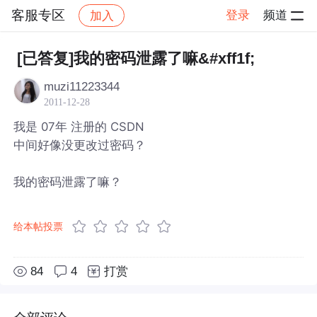
客服专区
登录
频道
加入
帖子详情
社区
客服专区
[已答复]我的密码泄露了嘛&#xff1f;
muzi11223344
2011-12-28
我是 07年 注册的 CSDN
中间好像没更改过密码？
我的密码泄露了嘛？
给本帖投票
84
4
打赏