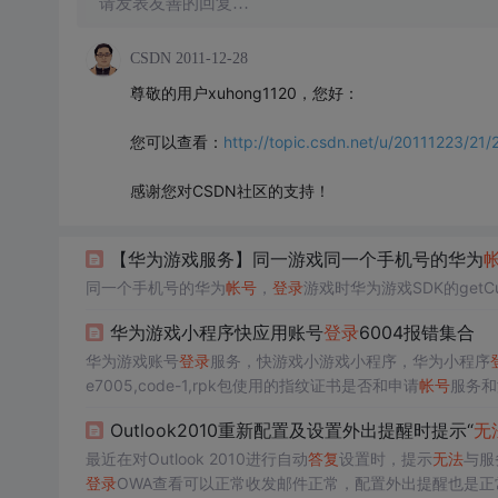
请发表友善的回复…
CSDN
2011-12-28
尊敬的用户xuhong1120，您好：
您可以查看：
http://topic.csdn.net/u/20111223/
感谢您对CSDN社区的支持！
【华为游戏服务】同一游戏同一个手机号的华为
同一个手机号的华为
帐号
，
登录
游戏时华为游戏SDK的getCu
华为游戏小程序快应用账号
登录
6004报错集合
华为游戏账号
登录
服务，快游戏小游戏小程序，华为小程序
e7005,code-1,rpk包使用的指纹证书是否和申请
帐号
服务和
保持一致。没有
登录
华为
帐号
快应用IDE中可以看H5的日
Outlook2010重新配置及设置外出提醒时提示“
无
最近在对Outlook 2010进行自动
答复
设置时，提示
无法
与服
登录
OWA查看可以正常收发邮件正常，配置外出提醒也是正常的，检