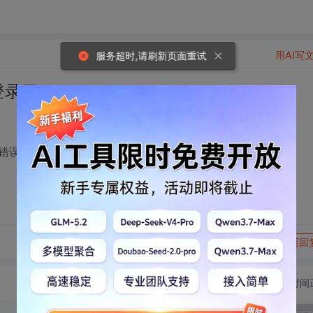
用AI写
服务超时,请刷新页面重试
登录了
错误？
转发到动态
举报
写回
切换为时间