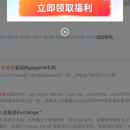
发表回
21/2DF1EFC5-5C8A-4517-993B-6FD0817C248F.html
找回密码。
帐号
登录
返回的playerId不同
rrentPlayer接口返回的playerId不一样，导致用户数据没法互通。
登录
问题6004，get player info fail，login fail，code6004，code7001
游戏服务时填写的一致。
登录
传入的参数appid是否和华为开发者联盟获
志吗？怎么才能看到H5的日志？
法
连接至Exchange ”
务器建立连接，当时感觉非常地奇怪，白天还好好地，回家邮件收发也正
查Exchange Server 服务器日志也是正常的，这是为什么呢？ 于是