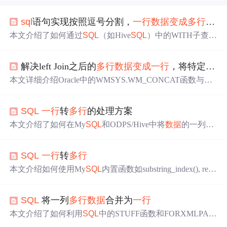
sql
语句实现按照逗号分割，
一行
数据
变成
多行
数据
本文介绍了如何通过
SQL
（如Hive
SQL
）中的WITH子查询
和REGEXP_SUBSTR函数，结合dual表生成
数据
对，扩展
并处理AA表中以逗号分隔的
数据
。还提及了如何利用expl
解决left Join之后的
多行
数据
变成
一行
，将特定字段添加到
ode和lateralview在Hive中实现类似功能，以及正则表达式
的模式和大小写匹配选项。
本文详细介绍Oracle中的WMSYS.WM_CONCAT函数与My
SQL
中的GROUP_CONCAT函数的使用方法，包括基本语
法、参数说明及常见陷阱，适用于
数据
库开发人员快速掌
SQL
一行
转
多行
的处理方案
握这两种用于字符串聚合的实用函数。
本文介绍了如何在My
SQL
和ODPS/Hive中将
数据
的一列按
分隔符转换成
多行
。在My
SQL
中，通过substring_index()函
数结合help_topic表或自建辅助表实现；在ODPS/Hive中，
SQL
一行
转
多行
利用lateral view和explode()函数达到相同效果。这些技巧在
数据
处理中十分实用。
本文介绍如何使用My
SQL
内置函数如substring_index(), repl
ace(), length()等来处理字符串字段，将多个值存储在一个字
段的情况拆分成
多行
记录的方法。通过创建辅助表或利用
SQL
将一列
多行
数据
合并为
一行
my
sql
.help_topic表实现这一目的。
本文介绍了如何利用
SQL
中的STUFF函数和FORXMLPAT
H子句来组合和转换
数据
，特别是在处理多对一关系时，