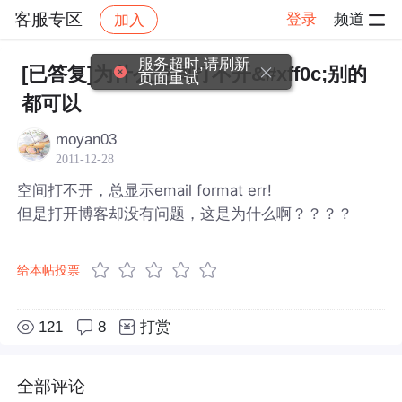
客服专区
登录
频道
加入
帖子详情
社区
客服专区
服务超时,请刷新
[已答复]为什么空间打不开&#xff0c;别的
页面重试
都可以
moyan03
2011-12-28
空间打不开，总显示email format err!
但是打开博客却没有问题，这是为什么啊？？？？
给本帖投票
121
8
打赏
全部评论