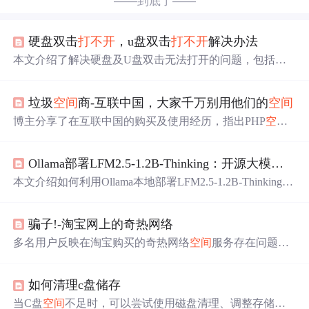
——到底了——
硬盘双击
打不开
，u盘双击
打不开
解决办法
本文介绍了解决硬盘及U盘双击无法打开的问题，包括病
毒感染后的清除步骤，涉及杀毒、删除autorun.inf文件等内
容。
垃圾
空间
商-互联中国，大家千万别用他们的
空间
博主分享了在互联中国的购买及使用经历，指出PHP
空间
运行速度缓慢且数据迁移过程中出现丢失问题。
Ollama部署LFM2.5-1.2B-Thinking：开源大模型在政务文档处理中的应用
本文介绍如何利用Ollama本地部署LFM2.5-1.2B-Thinking开
源大模型，专用于政务文档处理场景。涵盖部署三步法
（安装Ollama、拉取模型、即时问答）、五大高频应用
骗子!-淘宝网上的奇热网络
（标准
答复
生成、会议纪要行动项提取、政策文件差异比
对、术语群众化转译、批量材料初稿生成），强调其离线
多名用户反映在淘宝购买的奇热网络
空间
服务存在问题，
运行、数据不出域、低硬件要求（16GB内存/普通CPU）
包括频繁断网、配置错误及客服态度恶劣等。部分用户怀
及政务语料优化特性。
疑该公司涉嫌欺诈行为。
如何清理c盘储存
当C盘
空间
不足时，可以尝试使用磁盘清理、调整存储设