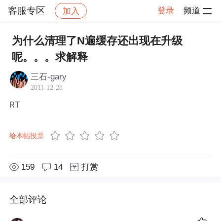
客服专区
登录
频道
加入
帖子详情
社区
客服专区
为什么清理了N遍缓存还出现在升级
呢。。。求解释
三石-gary
2011-12-28
RT
给本帖投票
159
14
打赏
全部评论