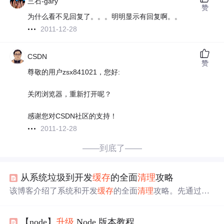
三石-gary
赞
为什么看不见回复了。。。明明显示有回复啊。。
2011-12-28
CSDN
赞
尊敬的用户zsx841021，您好:
关闭浏览器，重新打开呢？
感谢您对CSDN社区的支持！
2011-12-28
——到底了——
从系统垃圾到开发
缓存
的全面
清理
攻略
该博客介绍了系统和开发
缓存
的全面
清理
攻略。先通过工
具找出大文件，接着进行系统级
清理
，还提及开发语言与
包管理器
缓存
、IDE及构建工具产物、Docker等的
清理
方
【node】
升级
Node 版本教程
法，给出自动化瘦身脚本，以及符号链接迁移目录的操