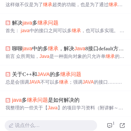
这样做不仅是为了
继承
超类的功能，也是为了通过
继承
的
类赋予新的含义。通过这种方式，一个类可以实现多个接
口，因此可以提供从一个或多个接口派生的方法的具体实
解决
java
多
继承
问题
现。因此，在创建子类时，我们指定它使用现有类的成
员，而不是声明所有新的类成员。因此，如果多个接口包
首先：
java
中的接口之间可以多
继承
，也可以多实现。 但
含具有相同方法签名的默认方法，则实现的类应指定要使
是
java
中的类只能实现单
继承
，但可以多实现。 为了完全
用或重写的特定方法。一般而言，各种面向对象的编程语
理解如何解决
Java
的多重
继承
问题
，有一个经典的
问题
需
言支持多种类型的
继承
，例如单级
继承
、多级
继承
、多级
聊聊
java
中的多
继承
，解决
Java
8接口default方法多
要描述如下： 有类动物，它有子类鸟和马，现在需要制作
继承
、多路径
继承
、分层和混合
继承
。因此，实现相同接
一个从飞鸟和马延伸的类Pegasus，因为飞马座既是鸟又是
前言 众所周知，
Java
是一种面向对象的只允许单
继承
的语
口的类的对象可以响应所有接口中描述的方法调用。
马。 解决这个
问题
的经典方法是制作Animal，Bird和Horse
言，这是每个
Java
程序员从业者都知道定理。 本文的目
类接口并从中实现Pegasus。 ...
的，主要从两个方面来思考
Java
单
继承
的这个
问题
： 为什
关于C++和
JAVA
的多
继承
问题
么
Java
类被设计为只能单
继承
？ 怎样曲线实现多
继承
的效
果？
Java
类为何设计为只能单
继承
？ 我们都知道
Java
的
总是会强调
JAVA
不可以多
继承
；强调
JAVA
的接口……同
主要设计者是James Gosling，下面我引用它的一段话来对
J
样是语言，为什么人家C++可以使用virtual多
继承
？ C++多
ava
语言进行定义：
Java
是一种简单的，面...
继承
有什么坏处，
Java
的接口为什么可以摈弃这些坏处？
java
多
继承
问题
是如何解决的
看完各位的回答之后，我想我大概明白一些了。以下是从
链接中提取的关键信息（防止链接无效），并加入了一点
我整理的一些关于【
Java
】的项目学习资料（附讲解～
自己的理解。 ...
～）和大家一起分享、学习一下：https://d.51cto.com/bLN8
S1
Java
多
继承
问题
的解决方案 引言 在面向对象编程中，
1
说点什么…
多
继承
是指一个子类可以
继承
多个父类的特征和行为。虽