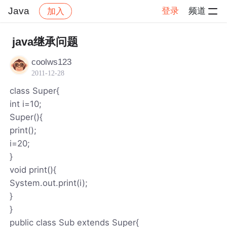
Java
登录
频道
加入
帖子详情
社区
Java
java继承问题
coolws123
2011-12-28
class Super{
int i=10;
Super(){
print();
i=20;
}
void print(){
System.out.print(i);
}
}
public class Sub extends Super{