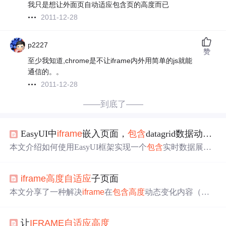
我只是想让外面页自动适应包含页的高度而已
2011-12-28
p2227
赞
至少我知道,chrome是不让iframe内外用简单的js就能
通信的。。
2011-12-28
——到底了——
EasyUI中
iframe
嵌入页面，
包含
datagrid数据动态绑定，页面内容的
本文介绍如何使用EasyUI框架实现一个
包含
实时数据展示
的datagrid组件，并通过链接点击方式在新页面中加载该组
件。文章详细展示了datagrid的定义、数据绑定及页面
自适
iframe
高度
自适应
子页面
应
高度
的实现。
本文分享了一种解决
iframe
在
包含
高度
动态变化内容（如b
ootstrapTable）时的
高度
调整
问题
的方法。通过动态判定
ifr
ame
页面
高度
，确保了
iframe
能够
自适应
内容
高度
，避免
让
IFRAME
自适应
高度
页面遮挡，提升页面美观度。