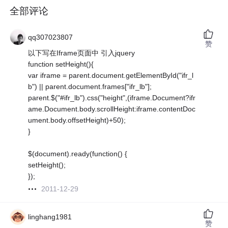
全部评论
qq307023807
赞
以下写在Iframe页面中 引入jquery
function setHeight(){
var iframe = parent.document.getElementById("ifr_l
b") || parent.document.frames["ifr_lb"];
parent.$("#ifr_lb").css("height",(iframe.Document?ifr
ame.Document.body.scrollHeight:iframe.contentDoc
ument.body.offsetHeight)+50);
}
$(document).ready(function() {
setHeight();
});
2011-12-29
linghang1981
赞