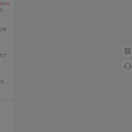
t
和
ro
提交
销事
清空
。重
回滚。