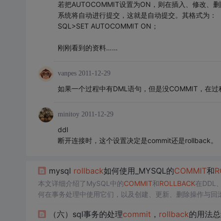
若把AUTOCOMMIT设置为ON，则在插入、修改、
系统将自动进行提交，这就是自动提交。其格式为：
SQL>SET AUTOCOMMIT ON；
刚刚看到的资料……
vanpes
2011-12-29
如果一个过程中有DML语句，但是没COMMIT，在
minitoy
2011-12-29
ddl
断开连接时，这个设置决定是commit还是rollback。
mysql
rollback
如何使用_MYSQL的
COMMIT
和
R
本文详细介绍了MySQL中的
COMMIT
和
ROLLBACK
在DDL
何在事务处理中使用它们，以及创建、更新、删除操作与回
（六）sql事务的处理
commit
，
rollback
的用法总