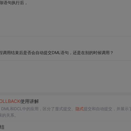
删除语句执行后，
过程调用结束后是否会自动提交DML语句，还是在别的时候调用？
OLLBACK
使用讲解
、DML和DCL中的应用，区分了显式提交、
隐式
提交和自动提交，并展示
滚的关系。
结