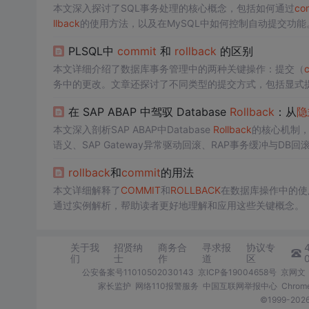
本文深入探讨了SQL事务处理的核心概念，包括如何通过
co
llback
的使用方法，以及在MySQL中如何控制自动提交功
和
隐式
回滚的各种
情况
。
PLSQL中
commit
和
rollback
的区别
本文详细介绍了数据库事务管理中的两种关键操作：提交（
务中的更改。文章还探讨了不同类型的提交方式，包括显式
在 SAP ABAP 中驾驭 Database
Rollback
：从
隐
本文深入剖析SAP ABAP中Database
Rollback
的核心机制
语义、SAP Gateway异常驱动回滚、RAP事务缓冲与DB
点聚焦工程实践中invalid cursor、
COMMIT
_GTT_ERRO
rollback
和
commit
的用法
本文详细解释了
COMMIT
和
ROLLBACK
在数据库操作中的使
通过实例解析，帮助读者更好地理解和应用这些关键概念。
关于我
招贤纳
商务合
寻求报
协议专
们
士
作
道
区
公安备案号11010502030143
京ICP备19004658号
京网文〔
家长监护
网络110报警服务
中国互联网举报中心
Chro
©1999-2