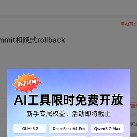
用AI写
t和隐式rollback
转发到动态
举报
写回
切换为时间