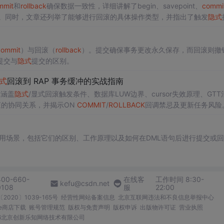
mmit
和
rollback
确保数据一致性，详细讲解了begin、savepoint、
commi
能。同时，文章还列举了能够进行回滚的具体操作类型，并指出了触发
隐式
commit
）与回滚（
rollback
）。提交确保事务更改永久保存，而回滚则撤
提交与
隐式
提交的区别。
式
回滚到 RAP 事务缓冲的实战指南
，涵盖
隐式
/显式回滚触发条件、数据库LUW边界、cursor失效原理、GTT
回滚的协同关系，并揭示ON
COMMIT
/
ROLLBACK
回调禁忌及更新任务风险
R、RAP Action dump等高频故障根因与防御策略。
用场景，包括它们的区别、工作原理以及如何在DML语句后进行提交或
400-660-
在线客
工作时间 8:30-
kefu@csdn.net
0108
服
22:00
2020〕1039-165号
经营性网站备案信息
北京互联网违法和不良信息举报中心
me商店下载
账号管理规范
版权与免责声明
版权申诉
出版物许可证
营业执照
026北京创新乐知网络技术有限公司