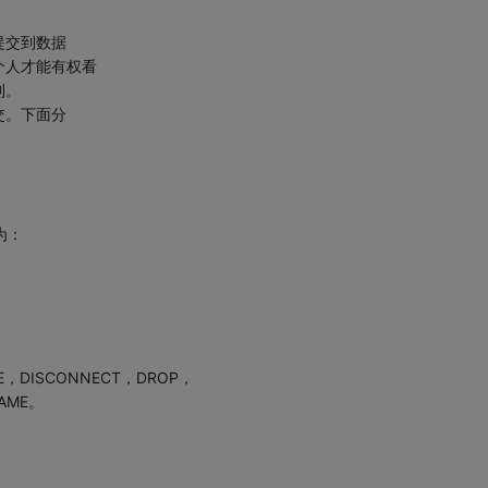
提交到数据
个人才能有权看
到。
交。下面分
为：
：
E，DISCONNECT，DROP，
NAME。