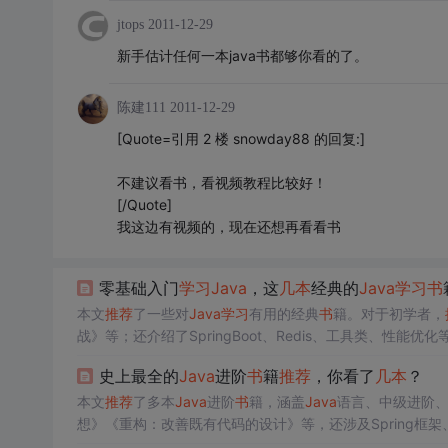
jtops
2011-12-29
新手估计任何一本java书都够你看的了。
陈建111
2011-12-29
[Quote=引用 2 楼 snowday88 的回复:]
不建议看书，看视频教程比较好！
[/Quote]
我这边有视频的，现在还想再看看书
零基础入门
学习
Java
，这
几本
经典的
Java
学习
书
本文
推荐
了一些对
Java
学习
有用的经典
书
籍。对于初学者，
战》等；还介绍了SpringBoot、Redis、工具类、性能优化
史上最全的
Java
进阶
书
籍
推荐
，你看了
几本
？
本文
推荐
了多本
Java
进阶
书
籍，涵盖
Java
语言、中级进阶
想》《重构：改善既有代码的设计》等，还涉及Spring框