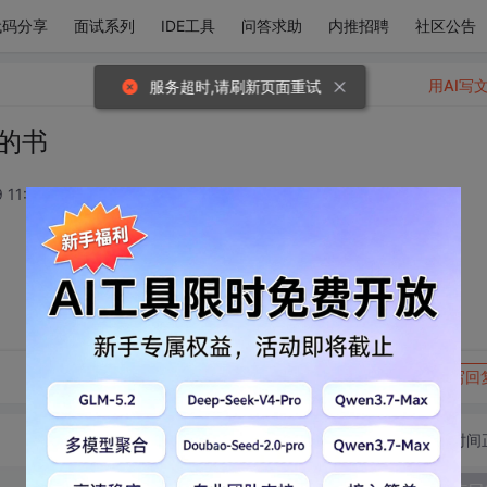
代码分享
面试系列
IDE工具
问答求助
内推招聘
社区公告
用AI写
服务超时,请刷新页面重试
的书
 11:45:45
转发到动态
举报
写回
切换为时间