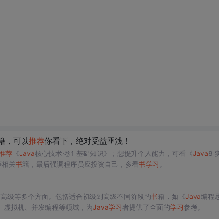
籍，可以
推荐
你看下，绝对受益匪浅！
推荐
《
Java
核心技术·卷1 基础知识》；想提升个人能力，可看《
Java
8 
等相关
书
籍，最后强调程序员应投资自己，多看
书
学习
。
、高级等多个方面。包括适合初级到高级不同阶段的
书
籍，如《
Java
编程
架、虚拟机、并发编程等领域，为
Java
学习
者提供了全面的
学习
参考。