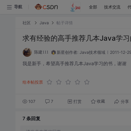
全部
技术交流
导航
社区
Java
帖子详情
求有经验的高手推荐几本Java学习
新星创作者: Java技术领域
2011-12-29
陈建111
我是新手，希望高手推荐几本Java学习的书，谢谢
给本帖投票
107
7
打赏
分享
收藏
7 条
回复