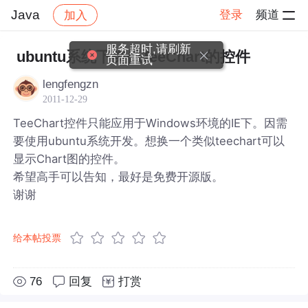
Java
登录
频道
加入
帖子详情
社区
Java
服务超时,请刷新
ubuntu系统下类似TeeChart的控件
页面重试
lengfengzn
2011-12-29
TeeChart控件只能应用于Windows环境的IE下。因需
要使用ubuntu系统开发。想换一个类似teechart可以
显示Chart图的控件。
希望高手可以告知，最好是免费开源版。
谢谢
给本帖投票
76
回复
打赏