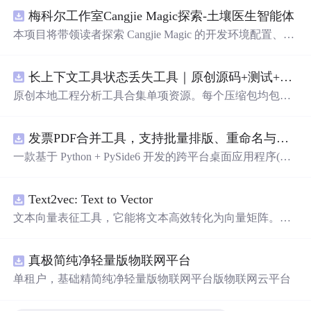
梅科尔工作室Cangjie Magic探索-土壤医生智能体
本项目将带领读者探索 Cangjie Magic 的开发环境配置、智
能体构建方法，并通过土壤医生智能体这一实际应用案
例，展示其在农业领域的强大潜力。
长上下文工具状态丢失工具｜原创源码+测试+离线报告
原创本地工程分析工具合集单项资源。每个压缩包均包含
完整 JavaScript/Node.js 源码、3 项自动化测试、可复现合
成示例、离线 HTML/JSON/SVG 报告、1080×720 真实运
发票PDF合并工具，支持批量排版、重命名与查重（源码附安装部署教程）
行效果图、README、运行说明、功能清单、MIT License
及原创授权声明。Node.js 18+ 可直接运行，零第三方运行
一款基于 Python + PySide6 开发的跨平台桌面应用程序(支
依赖，适合开发者进行工程预检、质量审查和交付复核。
持windows和macos)，专门用于将多张发票 PDF 文件合并
排版成指定格式。软件支持多种布局方式，可满足不同场
Text2vec: Text to Vector
景下的发票 软件架构 前端框架: PySide6 (Qt 跨平台 GUI 框
架) PDF 处理: PyMuPDF (fitz) 编程语言: Python 3 打包工具:
文本向量表征工具，它能将文本高效转化为向量矩阵。该
PyInstaller 功能特性 支持拖拽导入 PDF 文件，亦可点击"添
工具支持Word2Vec、RankBM25、Sentence-BERT、CoSEN
加"按钮选择文件 布局自定义：可以从1x1到10x10的范围
T等多种文本表征和文本相似度计算模型，且具备即插即
内自由选择排版布局 双模式处理：普通模式（保留PDF矢
真极简纯净轻量版物联网平台
用的特性。
量信息和发票监制章）、图像模式（高精度图片转换） 打
单租户，基础精简纯净轻量版物联网平台版物联网云平台
印顺序：支持按列表顺序、开票日期、开票金额三种方式
排序打印 实时预览：添加文件后自动生成合并预览图，支