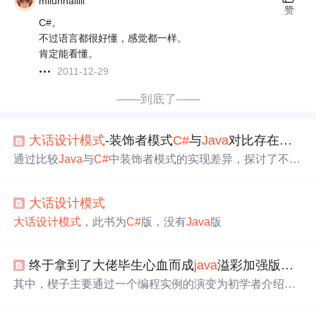
milunhailili
赞
C#。
不过语言都很好懂，感觉都一样。
肯定能看懂。
2011-12-29
——到底了——
大话设计模式
-装饰者模式
C#
与
Java
对比存在的问题
通过比较
Java
与
C#
中装饰者模式的实现差异，探讨了不同
编程语言环境下代码执行过程的区别，尤其是在虚方法覆
盖上的表现。
大话设计模式
大话设计模式
，此书为
C#
版，没有
Java
版
终于拿到了大佬毕生心血而成
java
溢彩加强版
大话
其中，楔子主要通过一个编程实例的演变为初学者介绍了
面向对象的基本概念，用来奠定面向对象基础以及树立正
确的、有高度的开发思维；本文的特色是通过小菜与大鸟