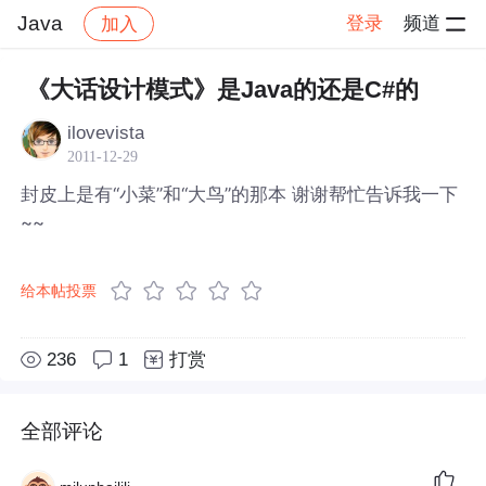
Java
登录
频道
加入
帖子详情
社区
Java
《大话设计模式》是Java的还是C#的
ilovevista
2011-12-29
封皮上是有“小菜”和“大鸟”的那本 谢谢帮忙告诉我一下
~~
给本帖投票
236
1
打赏
全部评论