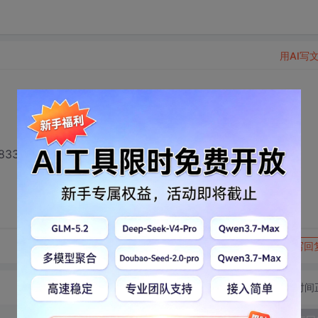
用AI写
983376
转发到动态
举报
写回
切换为时间