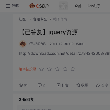
全部
Ada助手
导航
社区
客服专区
帖子详情
【已答复】jquery资源
2011-12-30 09:05:00
z734242603
http://download.csdn.net/detail/z734242603/3
给本帖投票
61
2
打赏
分享
收藏
2 条
回复