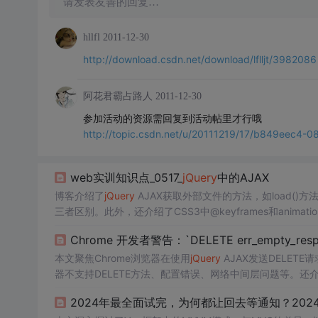
请发表友善的回复…
hllfl
2011-12-30
http://download.csdn.net/download/lflljt/3982086
阿花君霸占路人
2011-12-30
参加活动的资源需回复到活动帖里才行哦
http://topic.csdn.net/u/20111219/17/b849eec4-
web实训知识点_0517_
jQuery
中的AJAX
博客介绍了
jQuery
AJAX获取外部文件的方法，如load()方
三者区别。此外，还介绍了CSS3中@keyframes和anim
Chrome 开发者警告：`DELETE err_empty_re
本文聚焦Chrome浏览器在使用
jQuery
AJAX发送DELETE
器不支持DELETE方法、配置错误、网络中间层问题等。还
服务器端、模拟删除、排除浏览器端问题等解决方案。
2024年最全面试完，为何都让回去等通知？2024