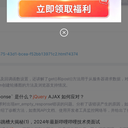
发表回
0875-43d1-bcea-f52bb13971c2.html?4374
法及回调函数设置，还讲解了get()和post()方法用于从服务器请求数据，
ation创建轮播图的方法及浏览器支持情况。
sponse` 是什么？
jQuery
AJAX 如何应对？
请求时出现err_empty_response错误的问题。分析了该错误产生的原因，
介绍了诊断方法，如查阅API文档、使用开发者工具监控网络等，并给出了
跳槽大揭秘(1)，2024年最新哔哩哔哩技术类面试