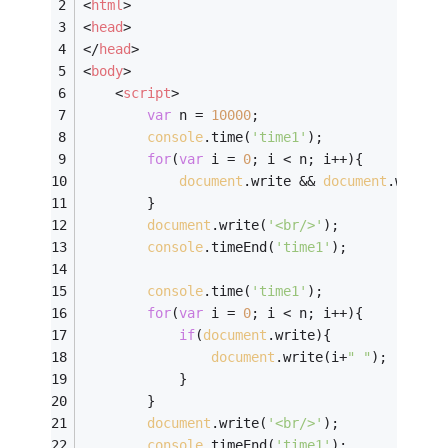
<
html
>
<
head
>
</
head
>
<
body
>
<
script
>
var
 n = 
10000
;
console
.time(
'time1'
);
for
(
var
 i = 
0
; i < n; i++){
document
.write && 
document
.write(
		}
document
.write(
'<br/>'
);
console
.timeEnd(
'time1'
);
console
.time(
'time1'
);
for
(
var
 i = 
0
; i < n; i++){
if
(
document
.write){
document
.write(i+
" "
);
			}
		}
document
.write(
'<br/>'
);
console
.timeEnd(
'time1'
);