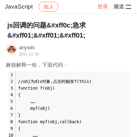
JavaScript
登录
频道
加入
帖子详情
社区
JavaScript
js回调的问题&#xff0c;急求
&#xff01;&#xff01;&#xff01;
anywls
2011-12-30
麻烦解释一哈，下面代码：
//obj为div对象,点击时触发f(this)
function f(obj)
{
     ……
     myf(obj)
}
function myf(obj,callback)
{
      ……