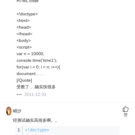
HTML code
<!doctype>
<html>
<head>
</head>
<body>
<script>
var n = 10000;
console.time('time1');
for(var i = 0; i < n; i++){
document……
[/Quote]
受教了，,确实快很多
2011-12-31
峭沙
赞
经测试确实高很多啊。。
<!doctype>