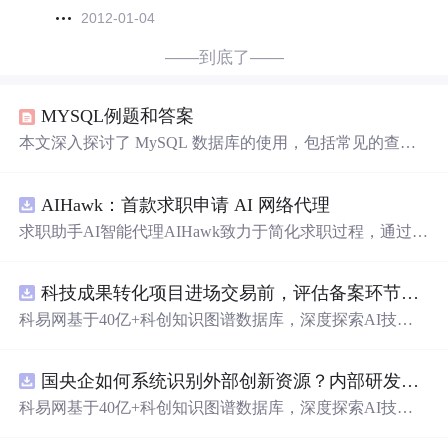
2012-01-04
——到底了——
MYSQL例题和答案
本文深入探讨了 MySQL 数据库的使用，包括常见的查询
操作、表的创建与管理、索引优化等方面，旨在帮助读者
掌握数据库的基本操作和提升查询效率。
AIHawk：首款求职申请 AI 网络代理
求职助手AI智能代理AIHawk致力于简化求职过程，通过自
动化职位申请流程。借助人工智能，它能够帮助用户以定
制化的方式申请多个职位。
科技成果转化项目进场交易前，评估备案环节需要准备哪些材料？.docx
科易网基于40亿+科创知识图谱数据库，深度探索AI技术
在技术转移、成果转化、技术经纪、知识产权、产业创
新、科技招商等垂直领域的多样化应用场景，研究科技创
国央企如何系统识别外部创新资源？内部研发体系完善，但对外部高校、中小科技企业技术能力缺乏动态认知。.docx
新领域的AI+数智化解决方案，推动科技创新与产业创新
智能化发展。
科易网基于40亿+科创知识图谱数据库，深度探索AI技术
在技术转移、成果转化、技术经纪、知识产权、产业创