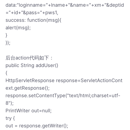
data:"loginname="+lname+"&name="+xm+"&deptid
="+id+"&pass="+pws1,
success: function(msg){
alert(msg);
}
});
后台action代码如下：
public String addUser()
{
HttpServletResponse response=ServletActionCont
ext.getResponse();
response.setContentType("text/html;charset=utf-
8");
PrintWriter out=null;
try {
out = response.getWriter();