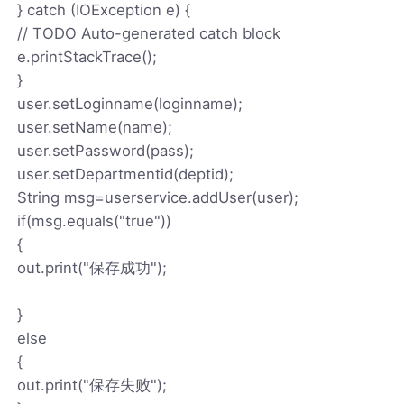
} catch (IOException e) {
// TODO Auto-generated catch block
e.printStackTrace();
}
user.setLoginname(loginname);
user.setName(name);
user.setPassword(pass);
user.setDepartmentid(deptid);
String msg=userservice.addUser(user);
if(msg.equals("true"))
{
out.print("保存成功");
}
else
{
out.print("保存失败");