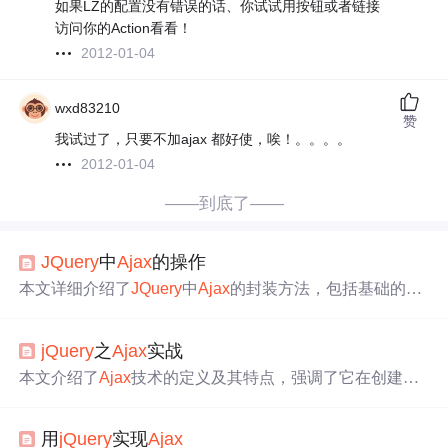
如果LZ的配置没有错误的话、你试试用按钮或者链接
访问你的Action看看！
2012-01-04
wxd83210
赞
我试过了，只要不加ajax 都好使，唉！。。。。
2012-01-04
——到底了——
JQuery
中
Ajax
的操作
本文详细介绍了
JQuery
中
Ajax
的封装方法，包括基础的$.
a
jax
及其派生的$.post、$.get、$.getJSON等，同时探讨了如
何处理大量数据及使用
JQuery
Form插件简化数据封装。
jQuery
之
Ajax
实战
本文介绍了
Ajax
技术的定义及其特点，强调了它在创建交
互式网页和实现异步更新中的作用，避免了整个网页刷新
的需求。接着，文章聚焦于
jQuery
的
Ajax
实战，讲述了如
用
jQuery
实现
Ajax
何使用
jquery
-3.2.1.js编写
jquery
.jsp和实现servlet代码，展