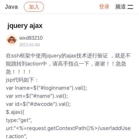
Java
登录
频道
加入
帖子详情
社区
Java
jquery ajax
wxd83210
2012-01-04
在ssh框架中使用jquery的ajax技术进行验证 ，就是不
能跳转到action中，请高手指点一下，谢谢！！急急
急！！！！
jsp代码如下：
var lname=$("#loginname").val();
var xm=$("#name").val();
var id=$("#dwcode").val();
$.ajax({
type:"get",
url:"<%=request.getContextPath()%>/user!addUse
r.action",