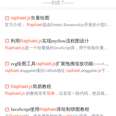
——到底了——
raphael
.
js
矢量绘图
官方介绍：
Raphael
是由Dmitry Baranovskiy开发的小型Jav
ascript类库，它可以让你在web上很容易地使用矢量图形。
如果你需要制作自定义图表或图像裁剪旋转控件，它也可
利用
Raphael
.
js
实现myflow流程图设计
以让你更方便、
简单
地进行实现。
Raphael
使用W3C推荐
的SVG以及VML两种矢量标记语言来实现绘图，这意味
Raphael
.
js
是
一个
轻量级的JavaScript库，用于绘制矢量图
着，你创建的图形对象都是DOM元素，你可以给它们绑
形，并兼容较旧版本的Internet Explorer浏览器。它通过创
定、移除javascript事件。Rapha
建SVG和VML（对于旧版IE）图像，使得开发人员能够轻
svg绘图工具
raphael
.
js
扩展拖拽缩放功能——
raphael
松地将图形和动画集成到网页中。
raphael
.draggable项目GitHub地址
raphael
.draggable.
js
下载
raphael
.min.
js
下载 使用方式： <div id="container"></div> <
script src="
raphael
.min.
js
"></script> <script src="
raphael
.dra
Raphael
.
js
简易教程
ggable...
Raphael
.
js
的教程非常
简单
，仅首页一段代码，然后就是
Reference。但作者在 Reference 部分也惜墨如金，不肯多费
几句。所以有这一篇中文，对如何使用
Raphael
.
js
做个
简
JavaScript使用
Raphael
库绘制饼图教程
单
介绍。 调用
Raphael
.
js
首先在 HTML 页面调用
raphael
.
js
： 用法 用
Raphael
方法创建一块画布， var paper =
Ra