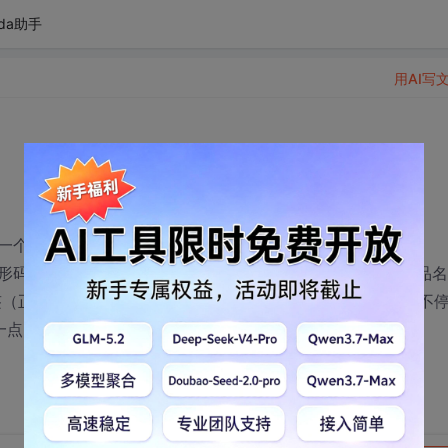
da助手
用AI写
一个条形码
标签。每次打印通过select-SQL只提取一条记录。当商品
签（正常），当超过时，文本溢出显示正常，打印正常，就是不
一点，可以基本解决。还有别的办法吗？