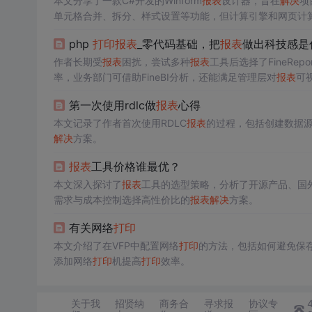
本文分享了一款C#开发的Winform
报表
设计器，旨在
解决
项
单元格合并、拆分、样式设置等功能，但计算引擎和网页计
php
打印
报表
_零代码基础，把
报表
做出科技感是
作者长期受
报表
困扰，尝试多种
报表
工具后选择了FineRep
率，业务部门可借助FineBI分析，还能满足管理层对
报表
可
第一次使用rdlc做
报表
心得
本文记录了作者首次使用RDLC
报表
的过程，包括创建数据
解决
方案。
报表
工具价格谁最优？
本文深入探讨了
报表
工具的选型策略，分析了开源产品、国
需求与成本控制选择高性价比的
报表
解决
方案。
有关网络
打印
本文介绍了在VFP中配置网络
打印
的方法，包括如何避免保
添加网络
打印
机提高
打印
效率。
关于我
招贤纳
商务合
寻求报
协议专