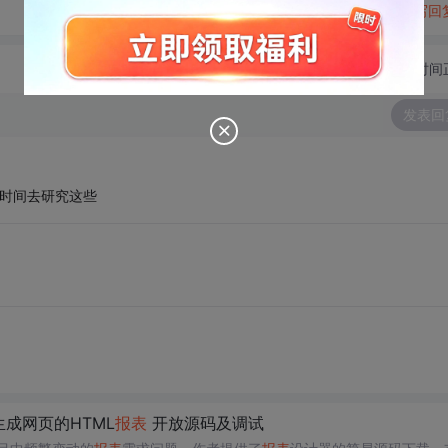
转发到动态
举报
写回
切换为时间
发表回
花时间去研究这些
生成网页的HTML
报表
开放源码及调试