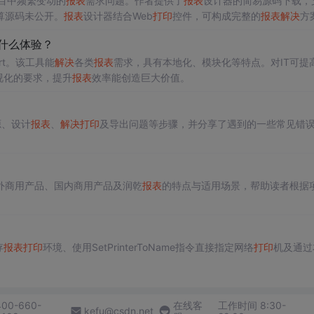
目中频繁变动的
报表
需求问题。作者提供了
报表
设计器的简易源码下载，
算源码未公开。
报表
设计器结合Web
打印
控件，可构成完整的
报表
解决
方
什么体验？
ort。该工具能
解决
各类
报表
需求，具有本地化、模块化等特点。对IT可提
视化的要求，提升
报表
效率能创造巨大价值。
源、设计
报表
、
解决
打印
及导出问题等步骤，并分享了遇到的一些常见错
外商用产品、国内商用产品及润乾
报表
的特点与适用场景，帮助读者根据
存
报表
打印
环境、使用SetPrinterToName指令直接指定网络
打印
机及通过
400-660-
在线客
工作时间 8:30-
kefu@csdn.net