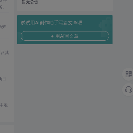
支持
暂无公告
案。
试试用AI创作助手写篇文章吧
高效
+ 用AI写文章
误及其
项目
本地