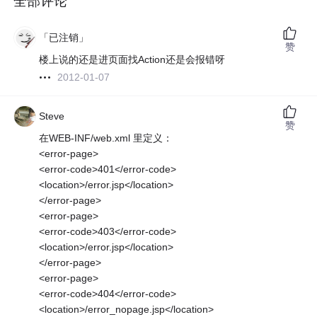
全部评论
「已注销」
赞
楼上说的还是进页面找Action还是会报错呀
2012-01-07
Steve
赞
在WEB-INF/web.xml 里定义：
<error-page>
<error-code>401</error-code>
<location>/error.jsp</location>
</error-page>
<error-page>
<error-code>403</error-code>
<location>/error.jsp</location>
</error-page>
<error-page>
<error-code>404</error-code>
<location>/error_nopage.jsp</location>