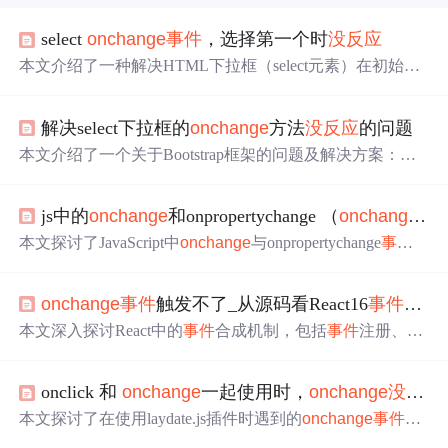
select
onchange
事件
，选择第一个时
没
反应
本文介绍了一种解决HTML下拉框（select元素）在初始化
时显示第一个option的问题的方法，通过增加一个隐藏的op
tion来触发select元素的正确显示。
解决select下拉框的
onchange
方法
没
反应
的问题
本文介绍了一个关于Bootstrap框架的问题及解决方案：当
尝试更改select下拉框的值时，
onchange
事件
未被触发。
文章提供了具体的操作步骤来解决这个问题，并解释了背
js中的
onchange
和onpropertychange （
onchange
无
后的原理。
本文探讨了JavaScript中
onchange
与onpropertychange
事件
的区别。
onchange
事件
在元素失去焦点且内容发生变化时
触发，而onpropertychange则在属性值变化时立即响应，适
onchange
事件
触发不了_从源码看React16
事件
机制-
用于实时更新场景。
本文深入探讨React中的
事件
合成机制，包括
事件
注册、合
成流程、
事件
包装及分发等关键环节，帮助读者理解React
如何高效处理用户交互。
onclick 和
onchange
一起使用时，
onchange
没
反应
本文探讨了在使用laydate.js插件时遇到的
onchange
事件
未
触发问题，并提供了一种解决方案，即通过替换为datepick