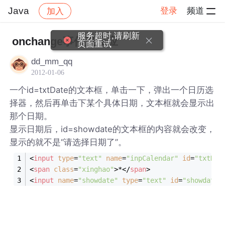
Java
登录
频道
加入
帖子详情
社区
Java
服务超时,请刷新
onchange事件没反应
页面重试
dd_mm_qq
2012-01-06
一个id=txtDate的文本框，单击一下，弹出一个日历选
择器，然后再单击下某个具体日期，文本框就会显示出
那个日期。
显示日期后，id=showdate的文本框的内容就会改变，
显示的就不是“请选择日期了”。
<
input
type
=
"text"
name
=
"inpCalendar"
id
=
"txtDat
<
span
class
=
"xinghao"
>
*
</
span
>
<
input
name
=
"showdate"
type
=
"text"
id
=
"showdate"