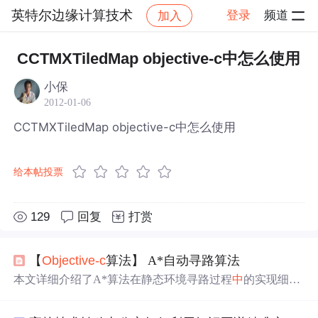
英特尔边缘计算技术
登录
频道
加入
帖子详情
社区
英特尔边缘计算技术
CCTMXTiledMap objective-c中怎么使用
小保
2012-01-06
CCTMXTiledMap objective-c中怎么使用
给本帖投票
129
回复
打赏
【
Objective-c
算法】 A*自动寻路算法
本文详细介绍了A*算法在静态环境寻路过程
中
的实现细
节，包括地图加载、初始化开放表与关闭表、核心循环逻
辑以及如何通过bestTilePoint函数找到最优路径。重点突出