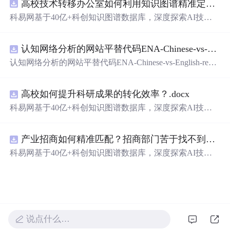
高校技术转移办公室如何利用知识图谱精准定位产业需求与技术适配点？.docx
了如何处理每个格子的有效性检查，以及如何更新开放表
与关闭表以优化寻路效率。
科易网基于40亿+科创知识图谱数据库，深度探索AI技术
在技术转移、成果转化、技术经纪、知识产权、产业创
新、科技招商等垂直领域的多样化应用场景，研究科技创
认知网络分析的网站平替代码ENA-Chinese-vs-English-reproducible.zip
新领域的AI+数智化解决方案，推动科技创新与产业创新
智能化发展。
认知网络分析的网站平替代码ENA-Chinese-vs-English-repro
ducible.zip
高校如何提升科研成果的转化效率？.docx
科易网基于40亿+科创知识图谱数据库，深度探索AI技术
在技术转移、成果转化、技术经纪、知识产权、产业创
新、科技招商等垂直领域的多样化应用场景，研究科技创
产业招商如何精准匹配？招商部门苦于找不到符合产业链补链强链方向的目标企业怎么办？.docx
新领域的AI+数智化解决方案，推动科技创新与产业创新
智能化发展。
科易网基于40亿+科创知识图谱数据库，深度探索AI技术
在技术转移、成果转化、技术经纪、知识产权、产业创
新、科技招商等垂直领域的多样化应用场景，研究科技创
新领域的AI+数智化解决方案，推动科技创新与产业创新
智能化发展。
说点什么…