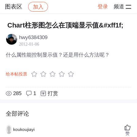
图表区
登录
频道
加入
帖子详情
社区
图表区
Chart柱形图怎么在顶端显示值&#xff1f;
hwy6384309
2012-01-06
什么属性能控制显示值？还是用什么方法呢？
给本帖投票
285
1
打赏
全部评论
koukoujiayi
赞