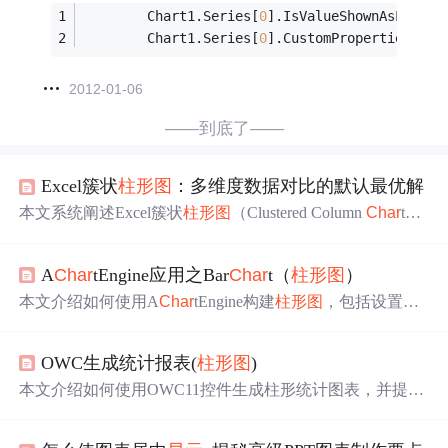
        Chart1.Series[
0
].IsValueShownAsLabel 
        Chart1.Series[
0
].CustomProperties = 
"
2012-01-06
——到底了——
Excel簇状
柱形图
：多维度数据对比的默认最优解
本文系统阐述Excel簇状
柱形图
（Clustered Column
Char
t）
在多维度数据对比中的核心优势与实操方法。重点解析其
相较于堆积图、条形图和散点图的视觉认知优势，明确适
A
Char
tEngine应用之Bar
Char
t（
柱形图
）
用边界（如系列数≤4、避免量级悬殊等）。涵盖数据准
备、图表创建、坐标轴精调、颜色编码、标签工程、图例
本文介绍如何使用A
Char
tEngine构建
柱形图
，包括设置图
标题优化及高阶动态联动、跨表引用、打印适配与性能优
表颜色、标题、坐标轴等，并提供完整的代码示例。
化等全流程技术要点，强调其作为高效业务沟通工具的信
息编码本质。
OWC生成统计报表(
柱形图
)
本文介绍如何使用OWC11控件生成柱形统计图表，并提供
了详细的代码示例，包括设置图表类型、图例、标题及数
据等内容。