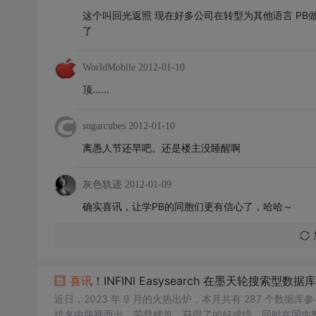
这个叫回光返照 现在好多公司在转型为其他语言 PB
了
WorldMobile
2012-01-10
顶......
sugarcubes
2012-01-10
离愚人节还早吧。还是楼主没睡醒啊
灰色轨迹
2012-01-09
确实喜讯，让学PB的同胞们更有信心了，哈哈～
喜讯
！INFINI Easysearch 在墨天轮搜索型
近日，2023 年 9 月的火热出炉，本月共有 287 个
排名中脱颖而出，荣登榜首，获得了的好成绩。同时在国内整