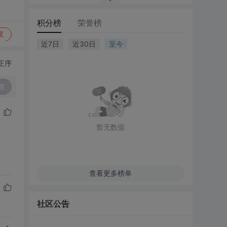
积分榜
荣誉榜
复
近7日
近30日
至今
正序
复
暂无数据
查看更多榜单
社区公告