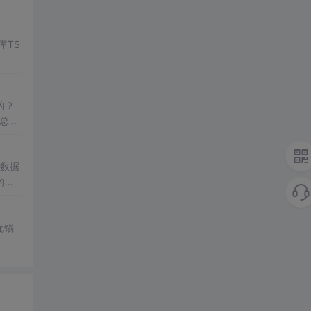
库TS
的？
总结
生，
序数据
的信
步验证
无锡