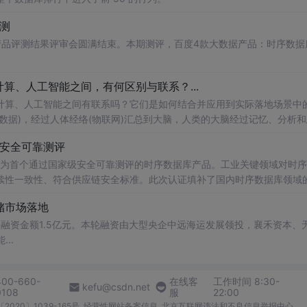
评测
据产品评测结果评审会圆满结束。本期测评，百度4款大数据产品：时序数据
算、人工智能之间，有何区别与联系？...
计算、人工智能之间有联系吗？它们是如何结合并应用到实际落地场景中
数据)，经过人体经络(物联网)汇总到大脑，人类的大脑经过记忆、分析和
)。大数据是基础，物联网是架构，云计算是中心，人工智能是产出，共存共
过安全可靠测评
B成为首个通过国家级安全可靠测评的时序数据库产品。工业关键领域对时
续性一致性、符合供应链安全标准。此次认证填补了国内时序数据库领域
meChoDB此前已获得多项国家级认证和国际奖项，此次通过测评进一
储市场落地
，将助力工业核心系统实现自主可控。
，融资金额1.5亿元。本轮融资由大型央企中远海运发展领投，襄禾资本、
..
400-660-
在线客
工作时间 8:30-
kefu@csdn.net
0108
服
22:00
2020〕1039-165号
经营性网站备案信息
北京互联网违法和不良信息举报中心