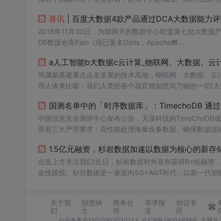
喜讯
| 百度大数据4款产品通过DCA大数据能力
2018年11月30日，为期两天的数据中心联盟第七批大数
DB数据仓库Palo（现已更名Doris，Apache孵...
a人工智能b大数据c云计算_物联网、大数据、云计
同属新基建重点点名发展的技术高地，物联网、大数据、云
用人体来比喻：我们人类的各个器官感知世间万物的一切(大
(云计算)，大脑将分析的结果进行总结形成智慧(人工智能
国测名单中的「时序数据库」：TimechoDB 通
彼此依附。物联网是...
中国信息安全测评中心发布公告，天谋科技的TimeChoD
库有三大严苛要求：高性能处理海量设备数据、确保数据连
创空白，为核电、航天等关键场景提供了国产化替代标杆。Ti
1.5亿元融资，杉岩数据加速以数据为核心的新存
了其在核心技术自主性和全生命周期安全性方面的合规实力
点击上方关注我们!近日，杉岩数据对外宣布获得B+轮融资
金投跟投。杉岩数据是一家面向5G+AIoT时代，以新一代智能.
关于我
招贤纳
商务合
寻求报
协议专
们
士
作
道
区
公安备案号11010502030143
京ICP备19004658号
京网文〔