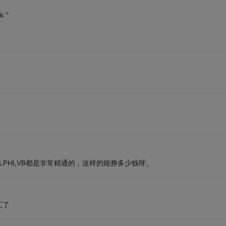
 ”
ELPHI,VB都是非常精通的，这样的能挣多少钱呀。
工了