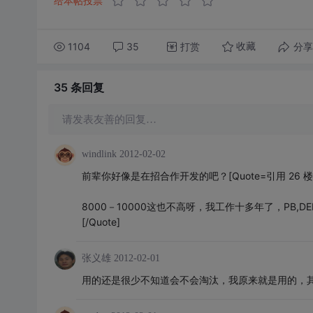
给本帖投票
1104
35
打赏
分享
收藏
35 条
回复
请发表友善的回复…
windlink
2012-02-02
前辈你好像是在招合作开发的吧？[Quote=引用 26 楼 c
8000－10000这也不高呀，我工作十多年了，PB,D
[/Quote]
张义雄
2012-02-01
用的还是很少不知道会不会淘汰，我原来就是用的，