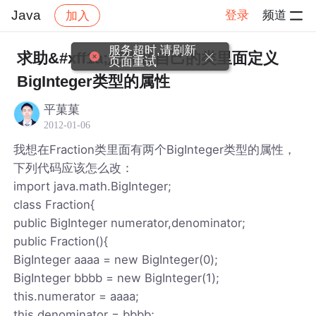
Java
登录
频道
加入
帖子详情
社区
Java
服务超时,请刷新
求助&#xff1a;怎样在自己的类里面定义
页面重试
BigInteger类型的属性
平菓菓
2012-01-06
我想在Fraction类里面有两个BigInteger类型的属性，
下列代码应该怎么改：
import java.math.BigInteger;
class Fraction{
public BigInteger numerator,denominator;
public Fraction(){
BigInteger aaaa = new BigInteger(0);
BigInteger bbbb = new BigInteger(1);
this.numerator = aaaa;
this.denominator = bbbb;