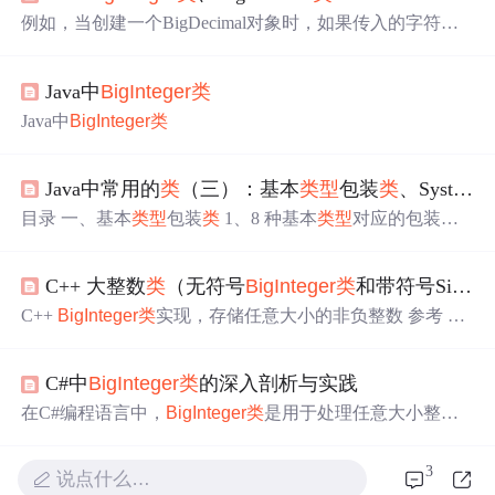
例如，当创建一个BigDecimal对象时，如果传入的字符串
是"123.4567"，那么在内部，BigDecimal会将其转换成一个
整数数组，数组中的元素分别对应于'1','2','3','4','5','6','7'这
Java中
BigInteger
类
些数字，并且记录下小数点后有四位数字。这个数组是按
照从最低位到最高位的顺序存储的，即数组的第一个元素
Java中
BigInteger
类
存储的是大整数的最低位，而最后一个元素存储的是大整
数的最高位。需要注意的是，在使用BigDecimal时，需要
注意其精度和舍入控制问题，以确保计算结果的准确性。
Java中常用的
类
（三）：基本
类
型
包装
类
、System
的高1位为n-1）。
目录 一、基本
类
型
包装
类
1、8 种基本
类
型
对应的包装
类
2、基本
类
型
和对象转换 3、自动装箱拆箱 二、System
类
三、Math
类
四、Arrays
类
五、
BigInteger
类
六、BigDeci
C++ 大整数
类
（无符号
BigInteger
类
和带符号Signed
mal
类
一、基本
类
型
包装
类
在实际开发中，往往需要将数
据转换成字符串
类
型
进行存储，会根据需要转换成指定的
C++
BigInteger
类
实现，存储任意大小的非负整数 参考 算
基本数据
类
型
，因此，Java将基本数据
类
型
值封装成了对
法竞赛入门经典第二版 5.3 节——大整数
类
代码（先放代
象，提...
码，后续追加注释与可以为负数的实现） #include <string>
C#中
BigInteger
类
的深入剖析与实践
#include <vector> #include <algorithm> #include <iostream> us
ing namespace std; /** * 存储任意大小的非负整数 */ class
Bi
在C#编程语言中，
BigInteger
类
是用于处理任意大小整数
gInteger
{ fr
的一种数据
类
型
，它不受标准整数
类
型
的大小限制。
BigInt
eger
能够表示的数值范围远远超过了内置的整数
类
型
，如i
3
说点什么…
nt或long。在.NET框架中，
BigInteger
类
提供了一种表示不