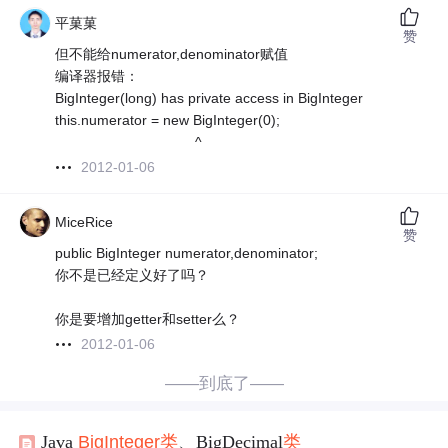
平菓菓
赞
但不能给numerator,denominator赋值
编译器报错：
BigInteger(long) has private access in BigInteger
this.numerator = new BigInteger(0);
^
2012-01-06
MiceRice
赞
public BigInteger numerator,denominator;
你不是已经定义好了吗？
你是要增加getter和setter么？
2012-01-06
——到底了——
Java
BigInteger
类
、BigDecimal
类