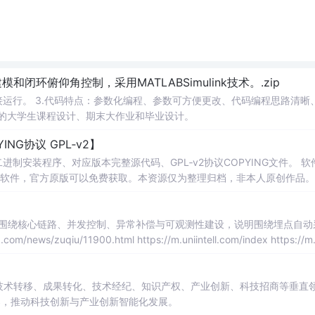
环俯仰角控制，采用MATLABSimulink技术。.zip
等专业的大学生课程设计、期末大作业和毕业设计。
ING协议 GPL‑v2】
进制安装程序、对应版本完整源代码、GPL‑v2协议COPYING文件。 软件协
v2)。 Git为开源软件，官方原版可以免费获取。本资源仅为整理归档，非本人原创作品。 
本资源冒充为原创软件。 适用人群：Windows开发人员，
：围绕核心链路、并发控制、异常补偿与可观测性建设，说明围绕埋点自动
shijiebei/ https://m.uniintell.com/news/zuqiu/10417.html
在技术转移、成果转化、技术经纪、知识产权、产业创新、科技招商等垂直
案，推动科技创新与产业创新智能化发展。