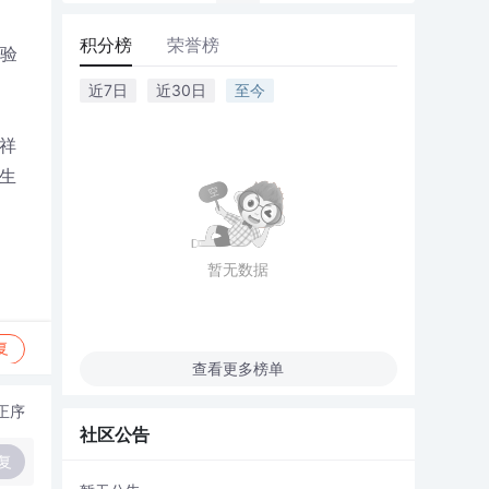
积分榜
荣誉榜
体验
近7日
近30日
至今
孝祥
学生
暂无数据
复
查看更多榜单
正序
社区公告
复