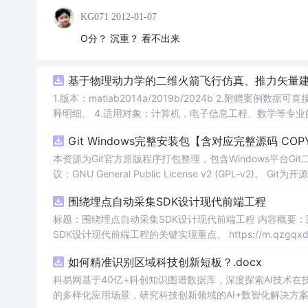
KG071
2012-01-07
O分？ 沉重？ 看不出来
基于物理动力学的二维火箭飞行仿真、推力矢量建模和闭
1.版本：matlab2014a/2019b/2024b 2.附赠案例数据可直接运行。 3.代码特点：参数化编程、参数可方便更改、代码编程思路清晰、注
释明细。 4.适用对象：计算机，电子信息工程、数学
Git Windows完整安装包【含对应完整源码 COPY
本资源为Git官方原版程序打包整理，包含Windows平台Git二
议：GNU General Public License v2 (GPL‑
发遵从GPL‑v2许可要求：压缩包内附带完整源码与原始版权协议文件。 请勿将
围绕埋点自动采集SDK设计现代前端工程
用于版本控制。 使用场景：本地Git环境部署。
标题：围绕埋点自动采集SDK设计现代前端工程 内容概要
SDK设计现代前端工程的关键实现重点。 https://m.qzgqxd.com/news/zuqiu/11900.html https://m.uniintell.com/index https://m.uniin
tell.com/live/zuqiu/ https://m.uniintell.com/zuqiuliansai/
如何精准识别区域科技创新短板？.docx
科易网基于40亿+科创知识图谱数据库，深度探索AI技术
的多样化应用场景，研究科技创新领域的AI+数智化解决方