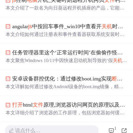
js
控制
电脑
开机_关键时刻远程开机拷贝
文件
利器——向日葵开机插座
本文介绍了一款名为向日葵远程开机插座的产品，它能够
实现远程控制
电脑
开
关机
，并结合向日葵X远程控制软
件，帮助用户在远程情况下完成工作任务。文章详细讲解
angular
js
中按回车事件_win10中查看开
关机
时间及查看admin的RID的方法
了如何设置和使用该产品，包括检查
电脑
主板是否支持AC
recovery功能、安装软件、连接电源等步骤。
本文介绍如何通过注册表和事件查看器获取系统安装时
间、开
关机
时间及异常关闭情况，帮助用户了解系统状
态。
任务管理器里这个‘正常运行时间’在偷偷作怪？教你一招根治Win10/Win11
本文聚焦Windows 10/11中因快速启动机制导致的‘假
关机
’问题，揭示任务管理器‘正常运行时间’作为诊断关键指标
的作用。深入剖析混合休眠原理、驱动兼容性冲突及电源
安卓设备群控优化：通过修改boot.img实现
断电
恢
策略配置错误，并提供禁用快速启动、清理休眠
文件
、修
复硬件驱动（如NVIDIA显卡、Realtek声卡、USB控制
本文详解如何通过修改Android设备的boot.img镜像，精准
器）等系统级解决方案，辅以事件查看器日志分析与注册
编辑init.rc中charger trigger部分，注入reboot命令，使
关机
状
表深度配置。
态下的设备在接入电源时自动开机。方案适用于安卓6.0–1
打开
html
文件
原理,浏览器访问网页的原理以及url理解
9群控场景，依赖已解锁Bootloader、Root权限及TWRP备
份保障，涵盖提取、解包、修改、打包四大核心步骤，并
本文详细介绍了浏览器的工作原理，包括浏览器如何缓存
规避常见刷机风险。
并渲染网页、服务器的角色及其与浏览器间的交互过程。
此外，还深入探讨了URL的构成及HTTP协议的基础知
1
说点什么…
识。