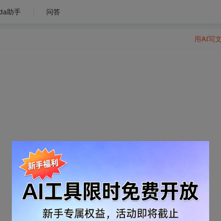
da助手
问答
用AI写