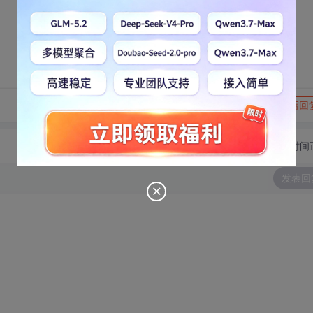
转发到动态
举报
写回
切换为时间
发表回