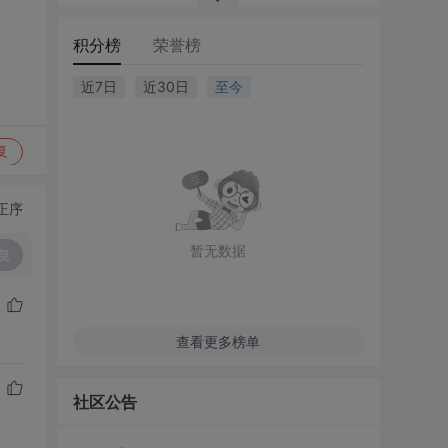
积分榜
荣誉榜
近7日
近30日
至今
复
正序
暂无数据
复
查看更多榜单
社区公告