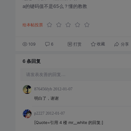
a的键码值不是65么？懂的教教
给本帖投票
109
6
打赏
分享
收藏
6 条
回复
请发表友善的回复…
876456fyb
2012-01-07
明白了，谢谢
p2227
2012-01-07
[Quote=引用 4 楼 mr__white 的回复:]