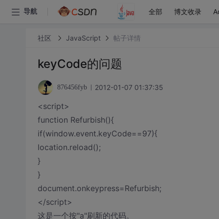
全部
博文收录
A
导航
社区
JavaScript
帖子详情
keyCode的问题
2012-01-07 01:37:35
876456fyb
<script>
function Refurbish(){
if(window.event.keyCode==97){
location.reload();
}
}
document.onkeypress=Refurbish;
</script>
这是一个按"a"刷新的代码。