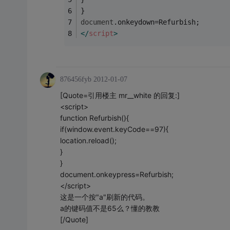
}
document
.onkeydown=Refurbish;
</
script
>
876456fyb
2012-01-07
[Quote=引用楼主 mr__white 的回复:]
<script>
function Refurbish(){
if(window.event.keyCode==97){
location.reload();
}
}
document.onkeypress=Refurbish;
</script>
这是一个按"a"刷新的代码。
a的键码值不是65么？懂的教教
[/Quote]