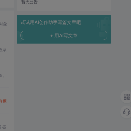
暂无公告
试试用AI创作助手写篇文章吧
对象
+ 用AI写文章
板系
验。
数据
务器