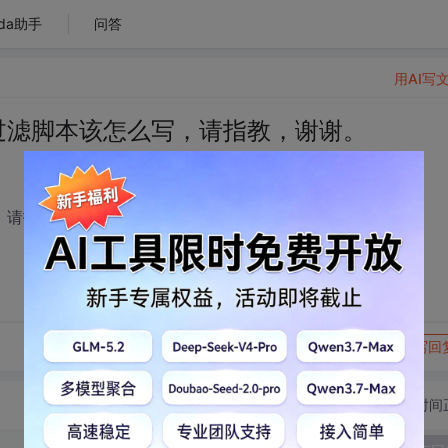
da助手
问答
用AI写
户端过滤脚本该怎么写，请指教，谢谢。
写，请指教，谢谢。
转发到动态
举报
写回
切换为时间