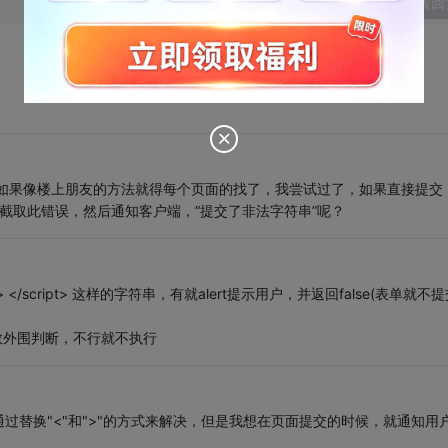
发表回
，如果像楼上朋友的方法就得每个页面的找了，我尝试过了，如果直接提交
，我能否截取此错误，然后通知客户端，“提交了非法字符串”呢？
t> </script> 这样的字符串，有就alert提示用户，并返回false(表单就不
函数外围判断，不行就不执行
过替换"<"和">"的方式来解决，但是我想在页面提交的时候，就通知用