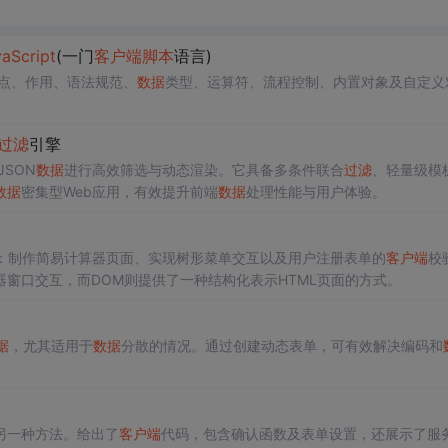
aScript
(一门
客户端
脚本
语言)
特点、作用、语法规范、
数据
类型、运算符、流程控制、内置对象及自定义
过滤
引擎
SON
数据
进行高效筛选与动态渲染。它具备多条件联合
过滤
、轻量级模
数据
密集型Web应用，有效提升前端
数据
处理性能与用户体验。
：制作简易计算器页面、实现树形菜单交互以及用户注册表单的
客户端
校
器窗口交互，而DOM则提供了一种结构化表示HTML页面的方式。
据
，尤其适用于
数据
分散的情况。通过创建动态表单，可有效解决编码和
另一种方法。给出了
客户端
代码，包含确认函数及表单设置，还展示了服