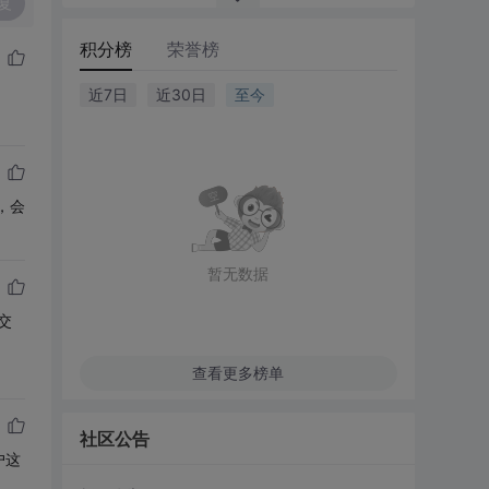
复
积分榜
荣誉榜
近7日
近30日
至今
，会
暂无数据
提交
查看更多榜单
社区公告
户这