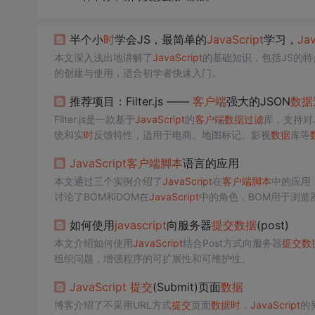
半个小
时
学会JS，最简单的
JavaScript
学习，
Jav
本文深入浅出地讲解了
JavaScript
的基础知识，包括JS的
的创建与使用，适合初学者快速入门。
推荐项目：Filter.js ——
客户端
强大的JSON
数据
Filter.js是一款基于
JavaScript
的
客户端
数据
过滤
库，支持对J
统和实
时
反馈特性，适用于电商、地图标记、影视
数据
库等
JavaScript
客户端
脚本
语言的应用
本文通过三个实例介绍了
JavaScript
在
客户端
脚本
中的应用
讨论了BOM和DOM在
JavaScript
中的角色，BOM用于浏览
如何使用
javascript
向服务器
提交
数据
(post)
本文介绍如何使用
JavaScript
结合Post方式向服务器
提交
数
组织问题，增强程序的可扩展性和可维护性。
JavaScript
提交
(Submit)页面
数据
博客介绍了不采用URL方式
提交
页面
数据
时
，
JavaScript
的