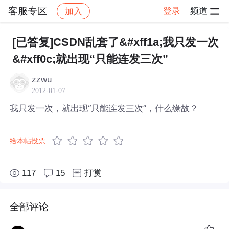
客服专区
登录
频道
加入
帖子详情
社区
客服专区
[已答复]CSDN乱套了&#xff1a;我只发一次
&#xff0c;就出现“只能连发三次”
zzwu
2012-01-07
我只发一次，就出现“只能连发三次”，什么缘故？
给本帖投票
117
15
打赏
全部评论