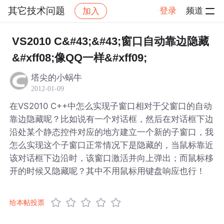
其它技术问题
登录
频道
加入
帖子详情
社区
其它技术问题
VS2010 C&#43;&#43;窗口自动靠边隐藏
&#xff08;像QQ一样&#xff09;
塔尖的小蜗牛
2012-01-09
在VS2010 C++中怎么实现子窗口相对于父窗口的自动
靠边隐藏呢？比如说有一个对话框，然后在对话框下边
沿处某个静态控件对应的地方建立一个新的子窗口，我
怎么实现这个子窗口正常情况下是隐藏的，当鼠标靠近
该对话框下边沿时，该窗口激活并向上弹出；而鼠标移
开的时候又隐藏呢？其中不用鼠标用键盘响应也行！
给本帖投票