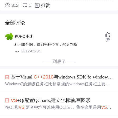
313
1
打赏
全部评论
程序员小迷
赞
利用事件啊，得到光标位置，然后判断
2012-02-04
——到底了——
基于Visual
C++
2010
与windows SDK fo windows7开发Windows 7超级任务栏应用程序
Windows7的超级任务栏比起常规的windows任务栏主要做
了下列改进 1、任务栏中的任务图标化，连开始菜单的按
钮都显得跟任务栏中的图标差不多样式； 2、任务栏放弃
VS
+Qt配置QCharts,建立坐标轴,画图形
了实时运行的概念，任务栏中开始变得像桌面，你可以把
常用程序的图标放到任务栏上，当你需要使用这个程序的
在Qt 和
VS
两者中均可以使用QChart，我在这里是用
VS
上
时候不需要回到桌面去点击快捷方式，直接在任务栏上点
的Qt。 Qt里： 如果只在Qt使用的话，需要QT跟新组件加
击就可以，当前正在运行的程序会比当前没有运行的程序